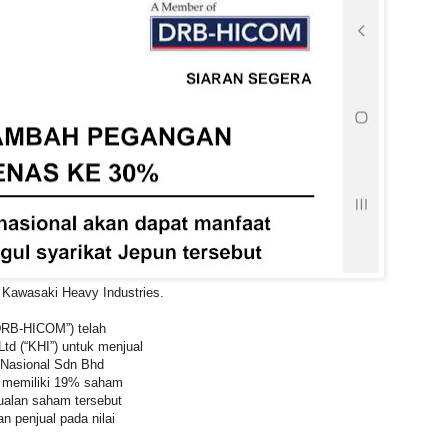
 Kawasaki Heavy Industries.
DRB-HICOM”) telah
td (“KHI”) untuk menjual
 Nasional Sdn Bhd
n memiliki 19% saham
alan saham tersebut
n penjual pada nilai