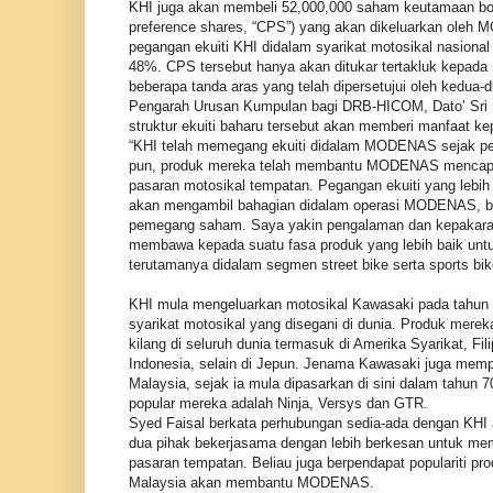
KHI juga akan membeli 52,000,000 saham keutamaan bole
preference shares, “CPS”) yang akan dikeluarkan oleh 
pegangan ekuiti KHI didalam syarikat motosikal nasional
48%. CPS tersebut hanya akan ditukar tertakluk kep
beberapa tanda aras yang telah dipersetujui oleh kedua-d
Pengarah Urusan Kumpulan bagi DRB-HICOM, Dato’ Sri S
struktur ekuiti baharu tersebut akan memberi manfaat
“KHI telah memegang ekuiti didalam MODENAS sejak pen
pun, produk mereka telah membantu MODENAS mencapai 
pasaran motosikal tempatan. Pegangan ekuiti yang lebih b
akan mengambil bahagian didalam operasi MODENAS, b
pemegang saham. Saya yakin pengalaman dan kepakaran
membawa kepada suatu fasa produk yang lebih baik u
terutamanya didalam segmen street bike serta sports bik
KHI mula mengeluarkan motosikal Kawasaki pada tahun 1
syarikat motosikal yang disegani di dunia. Produk merek
kilang di seluruh dunia termasuk di Amerika Syarikat, Fili
Indonesia, selain di Jepun. Jenama Kawasaki juga memp
Malaysia, sejak ia mula dipasarkan di sini dalam tahun 7
popular mereka adalah Ninja, Versys dan GTR.
Syed Faisal berkata perhubungan sedia-ada dengan KH
dua pihak bekerjasama dengan lebih berkesan untuk me
pasaran tempatan. Beliau juga berpendapat populariti p
Malaysia akan membantu MODENAS.