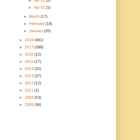
►
Apr 02
(2)
►
Apr 01
(1)
►
March
(17)
►
February
(18)
►
January
(20)
►
2018
(491)
►
2017
(398)
►
2016
(12)
►
2015
(17)
►
2014
(32)
►
2013
(37)
►
2012
(12)
►
2011
(1)
►
2009
(53)
►
2008
(36)