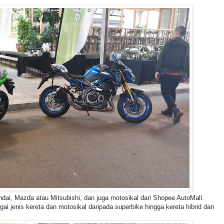
i, Mazda atau Mitsubishi, dan juga motosikal dari Shopee AutoMall.
jenis kereta dan motosikal daripada superbike hingga kereta hibrid dan