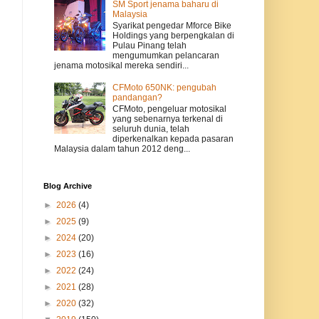
SM Sport jenama baharu di
Malaysia
Syarikat pengedar Mforce Bike
Holdings yang berpengkalan di
Pulau Pinang telah
mengumumkan pelancaran
jenama motosikal mereka sendiri...
CFMoto 650NK: pengubah
pandangan?
CFMoto, pengeluar motosikal
yang sebenarnya terkenal di
seluruh dunia, telah
diperkenalkan kepada pasaran
Malaysia dalam tahun 2012 deng...
Blog Archive
►
2026
(4)
►
2025
(9)
►
2024
(20)
►
2023
(16)
►
2022
(24)
►
2021
(28)
►
2020
(32)