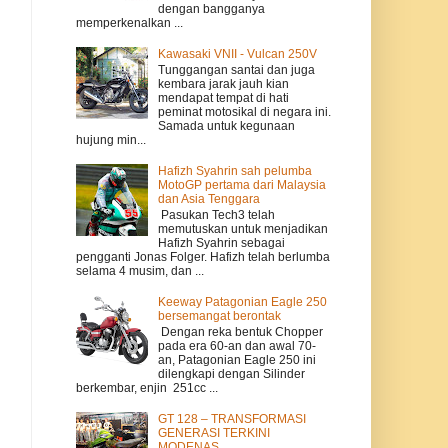
dengan bangganya
memperkenalkan ...
Kawasaki VNII - Vulcan 250V
Tunggangan santai dan juga
kembara jarak jauh kian
mendapat tempat di hati
peminat motosikal di negara ini.
Samada untuk kegunaan
hujung min...
Hafizh Syahrin sah pelumba
MotoGP pertama dari Malaysia
dan Asia Tenggara
Pasukan Tech3 telah
memutuskan untuk menjadikan
Hafizh Syahrin sebagai
pengganti Jonas Folger. Hafizh telah berlumba
selama 4 musim, dan ...
Keeway Patagonian Eagle 250
bersemangat berontak
Dengan reka bentuk Chopper
pada era 60-an dan awal 70-
an, Patagonian Eagle 250 ini
dilengkapi dengan Silinder
berkembar, enjin 251cc ...
GT 128 – TRANSFORMASI
GENERASI TERKINI
MODENAS