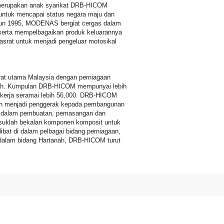
 merupakan anak syarikat DRB-HICOM
untuk mencapai status negara maju dan
ahun 1995, MODENAS bergiat cergas dalam
serta mempelbagaikan produk keluarannya
asrat untuk menjadi pengeluar motosikal
t utama Malaysia dengan perniagaan
anah. Kumpulan DRB-HICOM mempunyai lebih
pekerja seramai lebih 56,000. DRB-HICOM
dan menjadi penggerak kepada pembangunan
 didalam pembuatan, pemasangan dan
suklah bekalan komponen komposit untuk
bat di dalam pelbagai bidang perniagaan,
dalam bidang Hartanah, DRB-HICOM turut