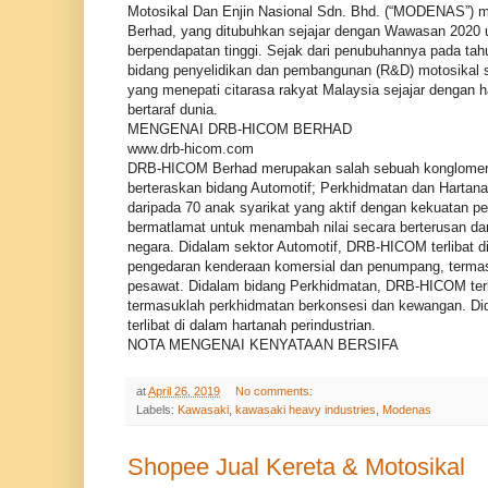
Motosikal Dan Enjin Nasional Sdn. Bhd. (“MODENAS”)
Berhad, yang ditubuhkan sejajar dengan Wawasan 2020 
berpendapatan tinggi. Sejak dari penubuhannya pada t
bidang penyelidikan dan pembangunan (R&D) motosikal 
yang menepati citarasa rakyat Malaysia sejajar dengan h
bertaraf dunia.
MENGENAI DRB-HICOM BERHAD
www.drb-hicom.com
DRB-HICOM Berhad merupakan salah sebuah konglomera
berteraskan bidang Automotif; Perkhidmatan dan Hart
daripada 70 anak syarikat yang aktif dengan kekuatan 
bermatlamat untuk menambah nilai secara berterusan 
negara. Didalam sektor Automotif, DRB-HICOM terlibat
pengedaran kenderaan komersial dan penumpang, terma
pesawat. Didalam bidang Perkhidmatan, DRB-HICOM terli
termasuklah perkhidmatan berkonsesi dan kewangan. Di
terlibat di dalam hartanah perindustrian.
NOTA MENGENAI KENYATAAN BERSIFA
at
April 26, 2019
No comments:
Labels:
Kawasaki
,
kawasaki heavy industries
,
Modenas
Shopee Jual Kereta & Motosikal