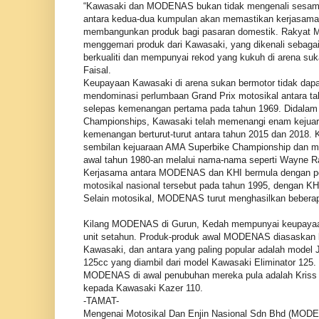
“Kawasaki dan MODENAS bukan tidak mengenali sesama 
antara kedua-dua kumpulan akan memastikan kerjasama
membangunkan produk bagi pasaran domestik. Rakyat Ma
menggemari produk dari Kawasaki, yang dikenali sebaga
berkualiti dan mempunyai rekod yang kukuh di arena su
Faisal.
Keupayaan Kawasaki di arena sukan bermotor tidak dapa
mendominasi perlumbaan Grand Prix motosikal antara ta
selepas kemenangan pertama pada tahun 1969. Didalam
Championships, Kawasaki telah memenangi enam kejuar
kemenangan berturut-turut antara tahun 2015 dan 2018.
sembilan kejuaraan AMA Superbike Championship dan m
awal tahun 1980-an melalui nama-nama seperti Wayne R
Kerjasama antara MODENAS dan KHI bermula dengan pe
motosikal nasional tersebut pada tahun 1995, dengan K
Selain motosikal, MODENAS turut menghasilkan bebera
Kilang MODENAS di Gurun, Kedah mempunyai keupayaa
unit setahun. Produk-produk awal MODENAS diasaskan
Kawasaki, dan antara yang paling popular adalah model 
125cc yang diambil dari model Kawasaki Eliminator 125. 
MODENAS di awal penubuhan mereka pula adalah Kriss 
kepada Kawasaki Kazer 110.
-TAMAT-
Mengenai Motosikal Dan Enjin Nasional Sdn Bhd (MOD