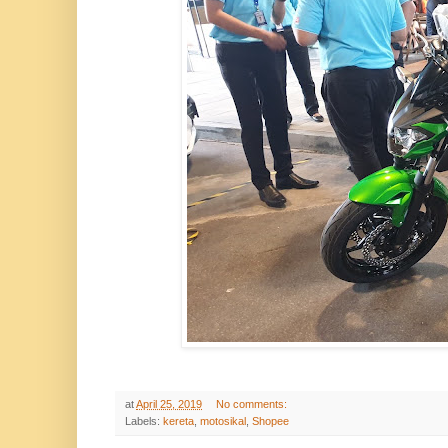
at
April 25, 2019
No comments:
Labels:
kereta
,
motosikal
,
Shopee