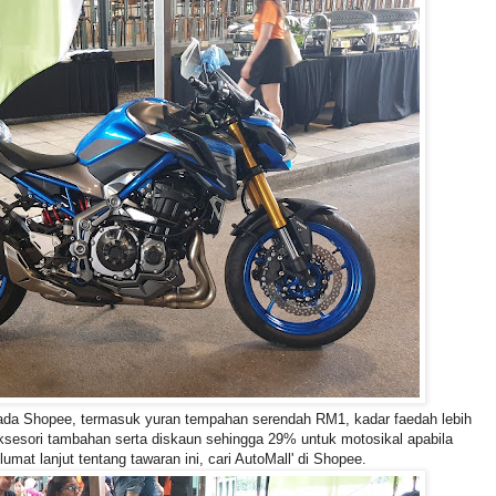
ada Shopee, termasuk yuran tempahan serendah RM1, kadar faedah lebih
ksesori tambahan serta diskaun sehingga 29% untuk motosikal apabila
at lanjut tentang tawaran ini, cari AutoMall' di Shopee.