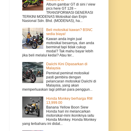
Album gambar GT di sini / view
pics here GT 128 –
TRANSFORMASI GENERASI
TERKINI MODENAS Motosikal dan Enjin
Nasional Sdn. Bhd. (MODENAS), ha...
Beli motosikal kawan? BSNC
sedia biaya!
Kawan anda ingin jual
motosikal besarnya, dan anda
berminat tapi tidak cukup
modal? Tak mahu bayar lebih
jika beli melalui kedai? Atau ter...
Daiichi Kini Dipasarkan di
Malaysia
Peminat peminat motosikal
pasti gembira dengan
pelancaran motosikal Daiichi di
Malaysia, yang akan
memperluaskan lagi pilihan para penggun...
Honda Monkey berharga RM
13,999.00
Banana Yellow Boon Siew
Honda hari ini melancarkan
motorsikal-mini ikoniknya iaitu
Honda Monkey. Honda Monkey
yang terbaharu ini didat...