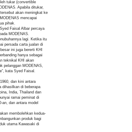
h tukar (convertible
MODENAS. Apabila ditukar,
 tersebut akan meningkat ke
ada MODENAS mencapai
ua pihak.
yed Faisal Albar percaya
 kepada MODENAS.
ubuhannya lagi. Ketika itu
persada carta jualan di
esar ini juga bererti KHI
erbanding hanya sebagai
 teknikal KHI akan
ntuk pelanggan MODENAS,
e”, kata Syed Faisal.
960, dan kini antara
a dihasilkan di beberapa
pina, India, Thailand dan
unyai ramai peminat di
0-an, dan antara model
I akan membolehkan kedua-
mbangunkan produk bagi
roduk utama Kawasaki di