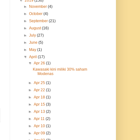
▼
2019
(150)
►
November
(4)
►
October
(4)
►
September
(21)
►
August
(16)
►
July
(27)
►
June
(5)
►
May
(1)
▼
April
(17)
▼
Apr 26
(1)
Kawasaki kini miliki 30% saham
Modenas
►
Apr 25
(1)
►
Apr 22
(1)
►
Apr 18
(1)
►
Apr 15
(3)
►
Apr 13
(2)
►
Apr 11
(2)
►
Apr 10
(1)
►
Apr 09
(2)