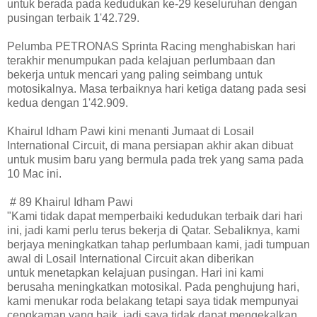
untuk berada pada kedudukan ke-29 keseluruhan dengan
pusingan terbaik 1'42.729.
Pelumba PETRONAS Sprinta Racing menghabiskan hari
terakhir menumpukan pada kelajuan perlumbaan dan
bekerja untuk mencari yang paling seimbang untuk
motosikalnya. Masa terbaiknya hari ketiga datang pada sesi
kedua dengan 1'42.909.
Khairul Idham Pawi kini menanti Jumaat di Losail
International Circuit, di mana persiapan akhir akan dibuat
untuk musim baru yang bermula pada trek yang sama pada
10 Mac ini.
# 89 Khairul Idham Pawi
"Kami tidak dapat memperbaiki kedudukan terbaik dari hari
ini, jadi kami perlu terus bekerja di Qatar. Sebaliknya, kami
berjaya meningkatkan tahap perlumbaan kami, jadi tumpuan
awal di Losail International Circuit akan
diberikan
untuk
menetapkan kelajuan pusingan. Hari ini kami
berusaha meningkatkan motosikal. Pada penghujung hari,
kami menukar roda belakang tetapi saya tidak mempunyai
cengkaman yang baik, jadi saya tidak dapat mengekalkan