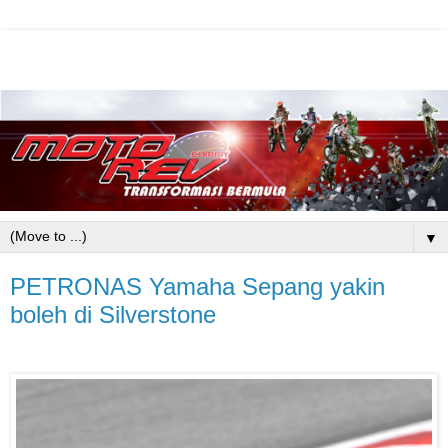
▼
PETRONAS Yamaha Sepang yakin
boleh di Silverstone