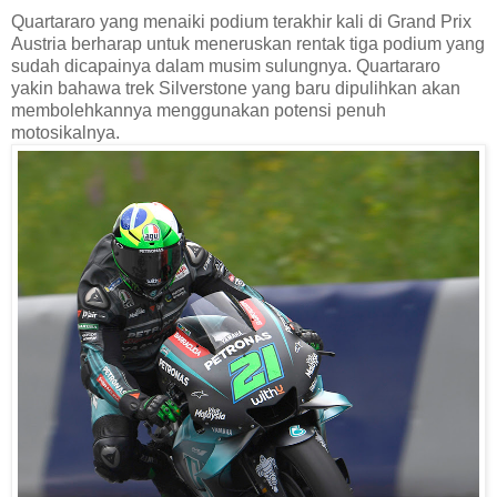
Quartararo yang menaiki podium terakhir kali di Grand Prix
Austria berharap untuk meneruskan rentak tiga podium yang
sudah dicapainya dalam musim sulungnya. Quartararo
yakin bahawa trek Silverstone yang baru dipulihkan akan
membolehkannya menggunakan potensi penuh
motosikalnya.