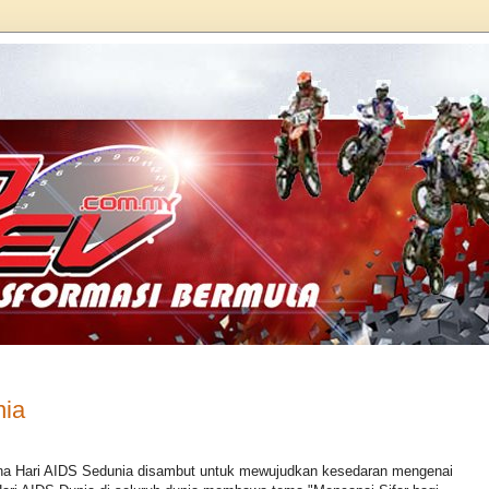
nia
ana Hari AIDS Sedunia disambut untuk mewujudkan kesedaran mengenai