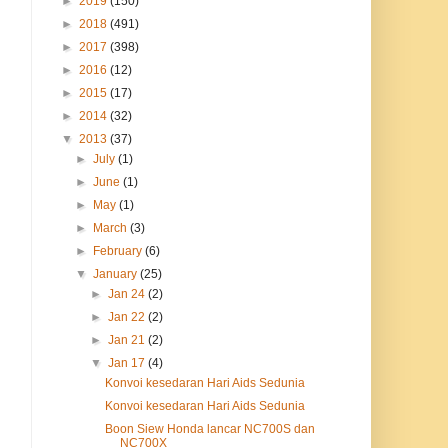
►
2019
(150)
►
2018
(491)
►
2017
(398)
►
2016
(12)
►
2015
(17)
►
2014
(32)
▼
2013
(37)
►
July
(1)
►
June
(1)
►
May
(1)
►
March
(3)
►
February
(6)
▼
January
(25)
►
Jan 24
(2)
►
Jan 22
(2)
►
Jan 21
(2)
▼
Jan 17
(4)
Konvoi kesedaran Hari Aids Sedunia
Konvoi kesedaran Hari Aids Sedunia
Boon Siew Honda lancar NC700S dan
NC700X