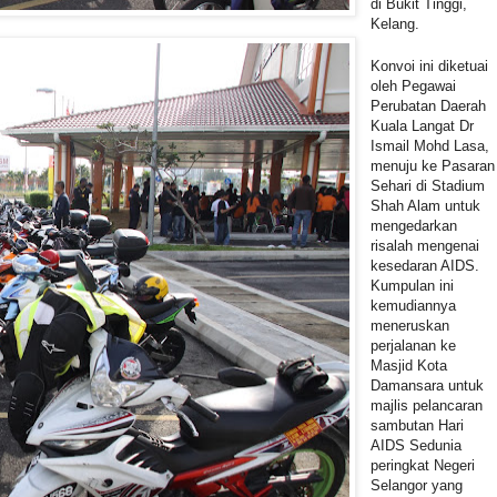
di Bukit Tinggi,
Kelang.
Konvoi ini diketuai
oleh Pegawai
Perubatan Daerah
Kuala Langat Dr
Ismail Mohd Lasa,
menuju ke Pasaran
Sehari di Stadium
Shah Alam untuk
mengedarkan
risalah mengenai
kesedaran AIDS.
Kumpulan ini
kemudiannya
meneruskan
perjalanan ke
Masjid Kota
Damansara untuk
majlis pelancaran
sambutan Hari
AIDS Sedunia
peringkat Negeri
Selangor yang