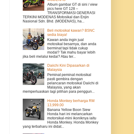
Album gambar GT di sini / view
pics here GT 128 –
TRANSFORMASI GENERASI
TERKINI MODENAS Motosikal dan Enjin
Nasional Sdn. Bhd. (MODENAS), ha...
Beli motosikal kawan? BSNC
sedia biaya!
Kawan anda ingin jual
motosikal besarnya, dan anda
berminat tapi tidak cukup
modal? Tak mahu bayar lebih
jika beli melalui kedai? Atau ter...
Daiichi Kini Dipasarkan di
Malaysia
Peminat peminat motosikal
pasti gembira dengan
pelancaran motosikal Daiichi di
Malaysia, yang akan
memperluaskan lagi pilihan para penggun...
Honda Monkey berharga RM
13,999.00
Banana Yellow Boon Siew
Honda hari ini melancarkan
motorsikal-mini ikoniknya iaitu
Honda Monkey. Honda Monkey
yang terbaharu ini didat...