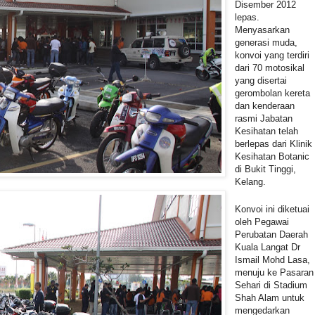
Disember 2012
lepas.
Menyasarkan
generasi muda,
konvoi yang terdiri
dari 70 motosikal
yang disertai
gerombolan kereta
dan kenderaan
rasmi Jabatan
Kesihatan telah
berlepas dari Klinik
Kesihatan Botanic
di Bukit Tinggi,
Kelang.
Konvoi ini diketuai
oleh Pegawai
Perubatan Daerah
Kuala Langat Dr
Ismail Mohd Lasa,
menuju ke Pasaran
Sehari di Stadium
Shah Alam untuk
mengedarkan