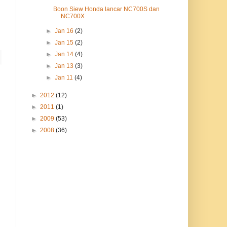
Boon Siew Honda lancar NC700S dan
NC700X
►
Jan 16
(2)
►
Jan 15
(2)
►
Jan 14
(4)
►
Jan 13
(3)
►
Jan 11
(4)
►
2012
(12)
►
2011
(1)
►
2009
(53)
►
2008
(36)