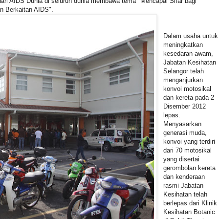
Hari AIDS Dunia di seluruh dunia membawa tema "Mencapai Sifar bagi
an Berkaitan AIDS".
Dalam usaha untuk
meningkatkan
kesedaran awam,
Jabatan Kesihatan
Selangor telah
menganjurkan
konvoi motosikal
dan kereta pada 2
Disember 2012
lepas.
Menyasarkan
generasi muda,
konvoi yang terdiri
dari 70 motosikal
yang disertai
gerombolan kereta
dan kenderaan
rasmi Jabatan
Kesihatan telah
berlepas dari Klinik
Kesihatan Botanic