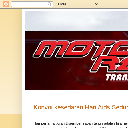
Konvoi kesedaran Hari Aids Sedu
Hari pertama bulan Disember saban tahun adalah bilam