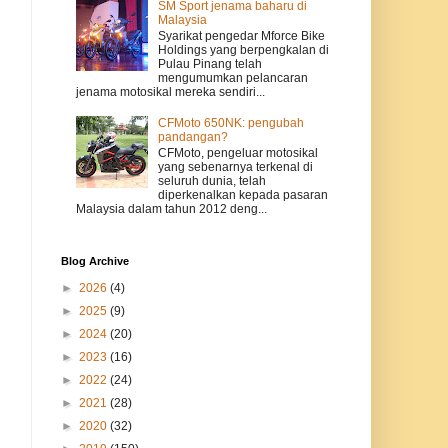
SM Sport jenama baharu di
Malaysia
Syarikat pengedar Mforce Bike
Holdings yang berpengkalan di
Pulau Pinang telah
mengumumkan pelancaran
jenama motosikal mereka sendiri...
CFMoto 650NK: pengubah
pandangan?
CFMoto, pengeluar motosikal
yang sebenarnya terkenal di
seluruh dunia, telah
diperkenalkan kepada pasaran
Malaysia dalam tahun 2012 deng...
Blog Archive
►
2026
(4)
►
2025
(9)
►
2024
(20)
►
2023
(16)
►
2022
(24)
►
2021
(28)
►
2020
(32)