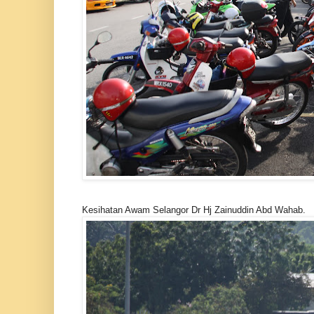
Kesihatan Awam Selangor Dr Hj Zainuddin Abd Wahab.