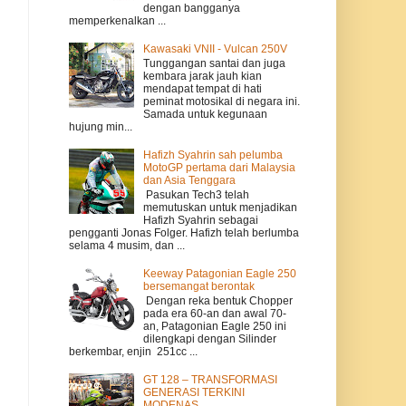
dengan bangganya
memperkenalkan ...
Kawasaki VNII - Vulcan 250V
Tunggangan santai dan juga
kembara jarak jauh kian
mendapat tempat di hati
peminat motosikal di negara ini.
Samada untuk kegunaan
hujung min...
Hafizh Syahrin sah pelumba
MotoGP pertama dari Malaysia
dan Asia Tenggara
Pasukan Tech3 telah
memutuskan untuk menjadikan
Hafizh Syahrin sebagai
pengganti Jonas Folger. Hafizh telah berlumba
selama 4 musim, dan ...
Keeway Patagonian Eagle 250
bersemangat berontak
Dengan reka bentuk Chopper
pada era 60-an dan awal 70-
an, Patagonian Eagle 250 ini
dilengkapi dengan Silinder
berkembar, enjin 251cc ...
GT 128 – TRANSFORMASI
GENERASI TERKINI
MODENAS