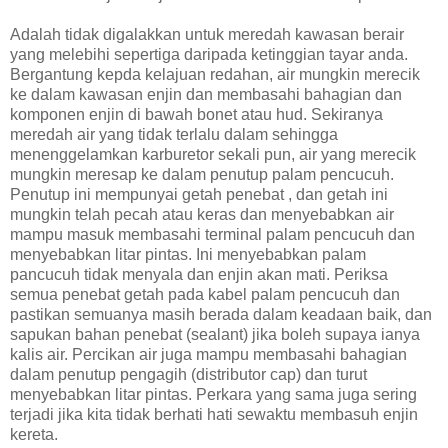
Adalah tidak digalakkan untuk meredah kawasan berair
yang melebihi sepertiga daripada ketinggian tayar anda.
Bergantung kepda kelajuan redahan, air mungkin merecik
ke dalam kawasan enjin dan membasahi bahagian dan
komponen enjin di bawah bonet atau hud. Sekiranya
meredah air yang tidak terlalu dalam sehingga
menenggelamkan karburetor sekali pun, air yang merecik
mungkin meresap ke dalam penutup palam pencucuh.
Penutup ini mempunyai getah penebat , dan getah ini
mungkin telah pecah atau keras dan menyebabkan air
mampu masuk membasahi terminal palam pencucuh dan
menyebabkan litar pintas. Ini menyebabkan palam
pancucuh tidak menyala dan enjin akan mati. Periksa
semua penebat getah pada kabel palam pencucuh dan
pastikan semuanya masih berada dalam keadaan baik, dan
sapukan bahan penebat (sealant) jika boleh supaya ianya
kalis air. Percikan air juga mampu membasahi bahagian
dalam penutup pengagih (distributor cap) dan turut
menyebabkan litar pintas. Perkara yang sama juga sering
terjadi jika kita tidak berhati hati sewaktu membasuh enjin
kereta.