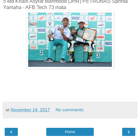
5 Md Khairi Asyraf Mahmood (JHR) PETRONAS Sprinta
Yamaha - AFB Tech 73 mata
at
November 14, 2017
No comments:
‹
›
Home