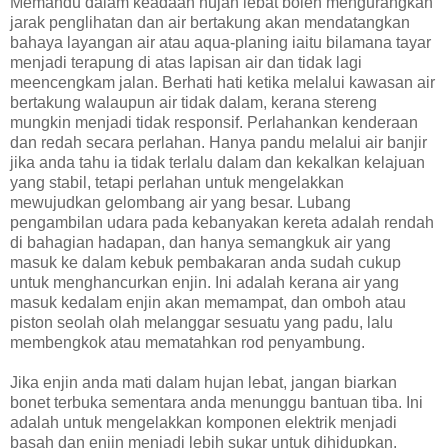
Memandu dalam keadaan hujan lebat boleh mengurangkan
jarak penglihatan dan air bertakung akan mendatangkan
bahaya layangan air atau aqua-planing iaitu bilamana tayar
menjadi terapung di atas lapisan air dan tidak lagi
meencengkam jalan. Berhati hati ketika melalui kawasan air
bertakung walaupun air tidak dalam, kerana stereng
mungkin menjadi tidak responsif. Perlahankan kenderaan
dan redah secara perlahan. Hanya pandu melalui air banjir
jika anda tahu ia tidak terlalu dalam dan kekalkan kelajuan
yang stabil, tetapi perlahan untuk mengelakkan
mewujudkan gelombang air yang besar. Lubang
pengambilan udara pada kebanyakan kereta adalah rendah
di bahagian hadapan, dan hanya semangkuk air yang
masuk ke dalam kebuk pembakaran anda sudah cukup
untuk menghancurkan enjin. Ini adalah kerana air yang
masuk kedalam enjin akan memampat, dan omboh atau
piston seolah olah melanggar sesuatu yang padu, lalu
membengkok atau mematahkan rod penyambung.
Jika enjin anda mati dalam hujan lebat, jangan biarkan
bonet terbuka sementara anda menunggu bantuan tiba. Ini
adalah untuk mengelakkan komponen elektrik menjadi
basah dan enjin menjadi lebih sukar untuk dihidupkan.