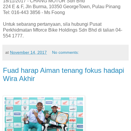
18/11/2017 - CHANG MOTOR Sdn Bhd
224 E & F, Jln Burma, 10350 GeorgeTown, Pulau Pinang
Tel: 016-443 3856 - Ms Foong
Untuk sebarang pertanyaan, sila hubungi Pusat
Perkhidmatan Mforce Bike Holdings Sdn Bhd di talian 04-
554 1777.
at
November 14, 2017
No comments:
Fuad harap Aiman tenang fokus hadapi
Wira Akhir