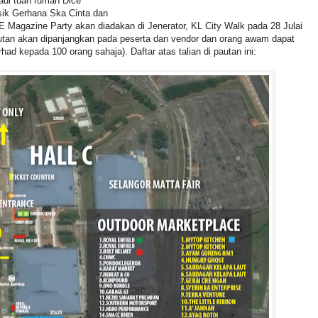
adi tuan rumah Dice
sik Gerhana Ska Cinta dan
E Magazine Party akan diadakan di Jenerator, KL City Walk pada 28 Julai
tan akan dipanjangkan pada peserta dan vendor dan orang awam dapat
ad kepada 100 orang sahaja). Daftar atas talian di pautan ini: