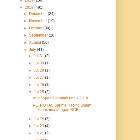
►
2019
(150)
▼
2018
(491)
►
December
(24)
►
November
(19)
►
October
(30)
►
September
(28)
►
August
(56)
▼
July
(41)
►
Jul 31
(2)
►
Jul 30
(1)
►
Jul 28
(1)
►
Jul 27
(1)
►
Jul 26
(1)
▼
Jul 25
(2)
Art of Speed kembali untuk 2018
PETRONAS Sprinta Racing umum
kerjasama dengan RCB
►
Jul 24
(2)
►
Jul 23
(4)
►
Jul 21
(2)