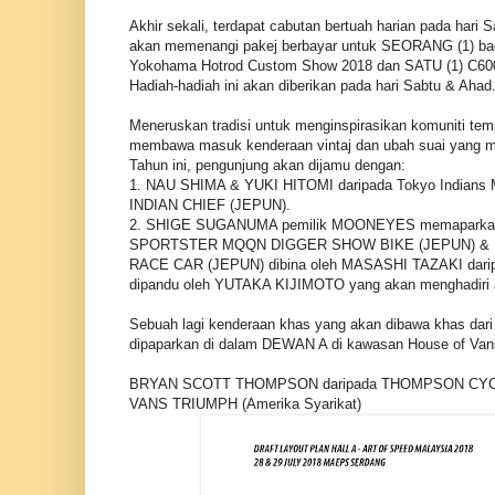
Akhir sekali, terdapat cabutan bertuah harian pada har
akan memenangi pakej berbayar untuk SEORANG (1) bag
Yokohama Hotrod Custom Show 2018 dan SATU (1) C600
Hadiah-hadiah ini akan diberikan pada hari Sabtu & Ahad
Meneruskan tradisi untuk menginspirasikan komuniti temp
membawa masuk kenderaan vintaj dan ubah suai yang m
Tahun ini, pengunjung akan dijamu dengan:
1. NAU SHIMA & YUKI HITOMI daripada Tokyo Indians 
INDIAN CHIEF (JEPUN).
2. SHIGE SUGANUMA pemilik MOONEYES memaparka
SPORTSTER MQQN DIGGER SHOW BIKE (JEPUN) &
RACE CAR (JEPUN) dibina oleh MASASHI TAZAKI dar
dipandu oleh YUTAKA KIJIMOTO yang akan menghadiri ac
Sebuah lagi kenderaan khas yang akan dibawa khas dari
dipaparkan di dalam DEWAN A di kawasan House of Van
BRYAN SCOTT THOMPSON daripada THOMPSON CYC
VANS TRIUMPH (Amerika Syarikat)