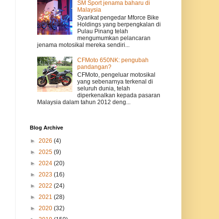
SM Sport jenama baharu di
Malaysia
Syarikat pengedar Mforce Bike
Holdings yang berpengkalan di
Pulau Pinang telah
mengumumkan pelancaran
jenama motosikal mereka sendiri...
CFMoto 650NK: pengubah
pandangan?
CFMoto, pengeluar motosikal
yang sebenarnya terkenal di
seluruh dunia, telah
diperkenalkan kepada pasaran
Malaysia dalam tahun 2012 deng...
Blog Archive
►
2026
(4)
►
2025
(9)
►
2024
(20)
►
2023
(16)
►
2022
(24)
►
2021
(28)
►
2020
(32)