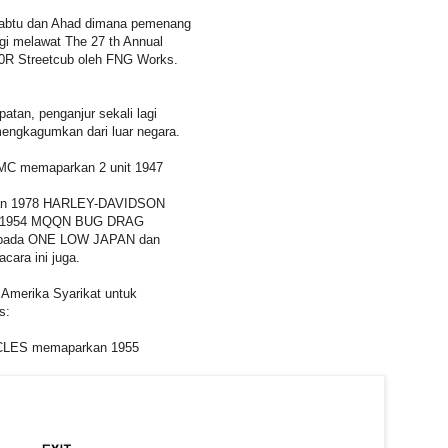
i Sabtu dan Ahad dimana pemenang
i melawat The 27 th Annual
R Streetcub oleh FNG Works.
.
atan, penganjur sekali lagi
engkagumkan dari luar negara.
MC memaparkan 2 unit 1947
n 1978 HARLEY-DAVIDSON
 1954 MQQN BUG DRAG
ipada ONE LOW JAPAN dan
ara ini juga.
 Amerika Syarikat untuk
s:
LES memaparkan 1955