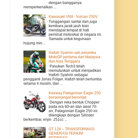
dengan bangganya
memperkenalkan ...
Kawasaki VNII - Vulcan 250V
Tunggangan santai dan juga
kembara jarak jauh kian
mendapat tempat di hati
peminat motosikal di negara ini.
Samada untuk kegunaan
hujung min...
Hafizh Syahrin sah pelumba
MotoGP pertama dari Malaysia
dan Asia Tenggara
Pasukan Tech3 telah
memutuskan untuk menjadikan
Hafizh Syahrin sebagai
pengganti Jonas Folger. Hafizh telah berlumba
selama 4 musim, dan ...
Keeway Patagonian Eagle 250
bersemangat berontak
Dengan reka bentuk Chopper
pada era 60-an dan awal 70-
an, Patagonian Eagle 250 ini
dilengkapi dengan Silinder
berkembar, enjin 251cc ...
GT 128 – TRANSFORMASI
GENERASI TERKINI
MODENAS