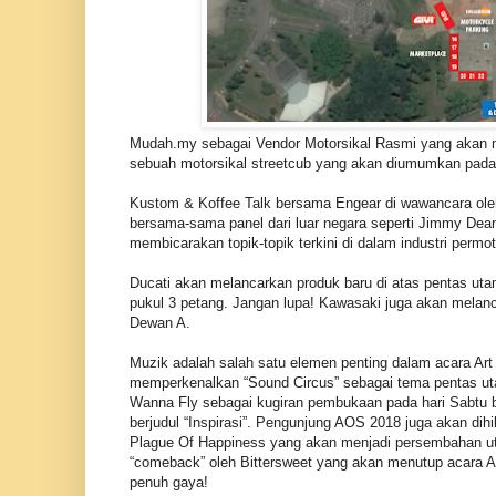
Mudah.my sebagai Vendor Motorsikal Rasmi yang akan
sebuah motorsikal streetcub yang akan diumumkan pada 
Kustom & Koffee Talk bersama Engear di wawancara ole
bersama-sama panel dari luar negara seperti Jimmy Dean 
membicarakan topik-topik terkini di dalam industri permo
Ducati akan melancarkan produk baru di atas pentas ut
pukul 3 petang. Jangan lupa! Kawasaki juga akan melan
Dewan A.
Muzik adalah salah satu elemen penting dalam acara Art
memperkenalkan “Sound Circus” sebagai tema pentas u
Wanna Fly sebagai kugiran pembukaan pada hari Sabtu b
berjudul “Inspirasi”. Pengunjung AOS 2018 juga akan dihi
Plague Of Happiness yang akan menjadi persembahan ut
“comeback” oleh Bittersweet yang akan menutup acara 
penuh gaya!