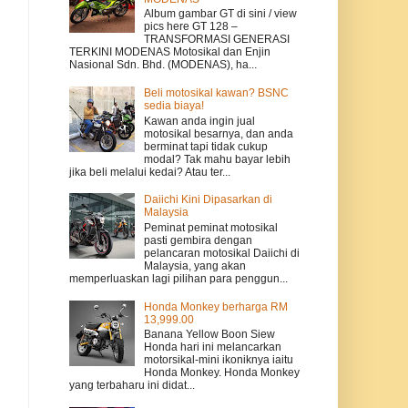
Album gambar GT di sini / view
pics here GT 128 –
TRANSFORMASI GENERASI
TERKINI MODENAS Motosikal dan Enjin
Nasional Sdn. Bhd. (MODENAS), ha...
Beli motosikal kawan? BSNC
sedia biaya!
Kawan anda ingin jual
motosikal besarnya, dan anda
berminat tapi tidak cukup
modal? Tak mahu bayar lebih
jika beli melalui kedai? Atau ter...
Daiichi Kini Dipasarkan di
Malaysia
Peminat peminat motosikal
pasti gembira dengan
pelancaran motosikal Daiichi di
Malaysia, yang akan
memperluaskan lagi pilihan para penggun...
Honda Monkey berharga RM
13,999.00
Banana Yellow Boon Siew
Honda hari ini melancarkan
motorsikal-mini ikoniknya iaitu
Honda Monkey. Honda Monkey
yang terbaharu ini didat...