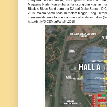
menyertai London, Tokyo, Los Angeles & New York menj
Magazine Party. Persembahan langsung dari kugiran mu
Black & Blues Band serta set DJ dari Disko Santan. DIC
2018, malam Sabtu pada 10 malam hingga 1 pagi. Jempu
memperoleh jemputan dengan mendaftar dalam talian (terh
http://bit.ly/DiCEMagPartyKL2018