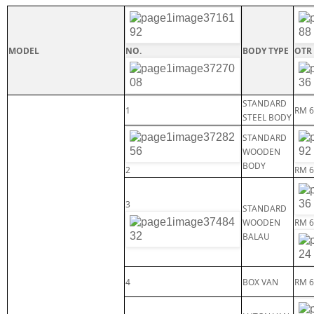
MODEL
NO.
BODY TYPE
OTR 
STANDARD
1
RM 6
STEEL BODY
STANDARD
WOODEN
BODY
2
RM 6
3
STANDARD
WOODEN
RM 6
BALAU
4
BOX VAN
RM 6