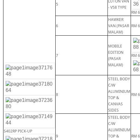
LUTON VAN
5
- V58 TYPE
RM 6
HAWKER
6
VAN (PASAR
RM 6
MALAM)
MOBILE
EDITION
7
RM 6
(PASAR
MALAM)
STEEL BODY
C/W
ALUMINIUM
8
RM 6
TOP &
CANVAS
SIDES
STEEL BODY
C/W
ALUMINIUM
S402RP PICK-UP
9
TOP &
RM 6