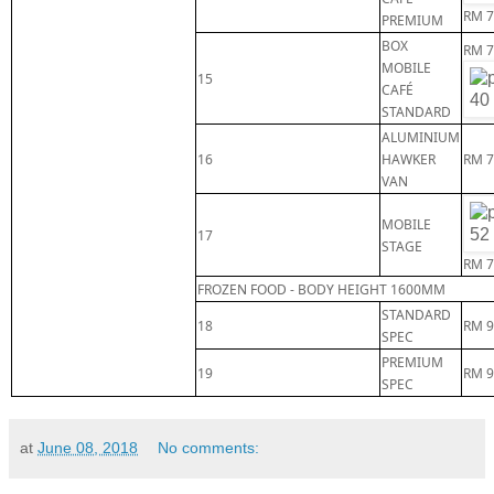
RM 7
PREMIUM
BOX
RM 7
MOBILE
15
CAFÉ
STANDARD
ALUMINIUM
16
HAWKER
RM 7
VAN
MOBILE
17
STAGE
RM 7
FROZEN FOOD - BODY HEIGHT 1600MM
STANDARD
18
RM 9
SPEC
PREMIUM
19
RM 9
SPEC
at
June 08, 2018
No comments: