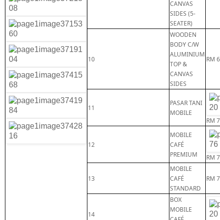
CANVAS
SIDES (5-
SEATER)
WOODEN
BODY C/W
ALUMINIUM
10
RM 6
TOP &
CANVAS
SIDES
PASAR TANI
11
MOBILE
RM 7
MOBILE
12
CAFÉ
PREMIUM
RM 7
MOBILE
13
CAFÉ
RM 7
STANDARD
BOX
MOBILE
14
CAFÉ