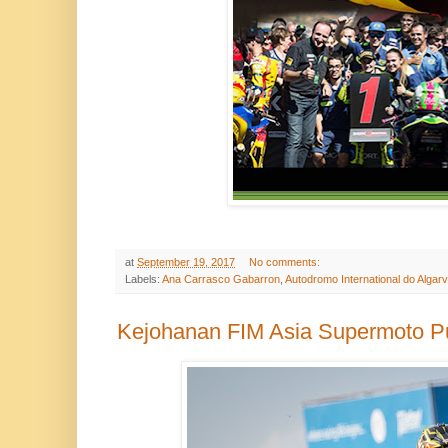
at
September 19, 2017
No comments:
Labels:
Ana Carrasco Gabarron
,
Autodromo International do Algar
Kejohanan FIM Asia Supermoto P