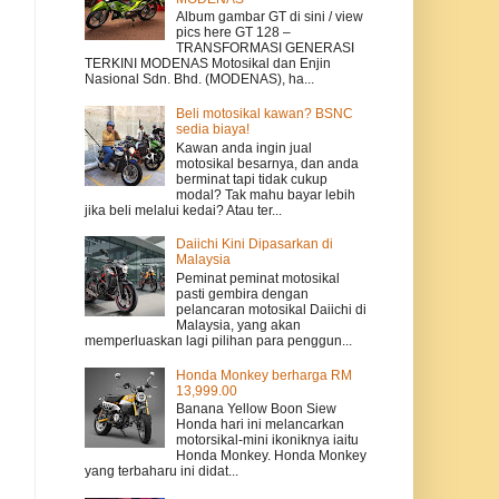
Album gambar GT di sini / view
pics here GT 128 –
TRANSFORMASI GENERASI
TERKINI MODENAS Motosikal dan Enjin
Nasional Sdn. Bhd. (MODENAS), ha...
Beli motosikal kawan? BSNC
sedia biaya!
Kawan anda ingin jual
motosikal besarnya, dan anda
berminat tapi tidak cukup
modal? Tak mahu bayar lebih
jika beli melalui kedai? Atau ter...
Daiichi Kini Dipasarkan di
Malaysia
Peminat peminat motosikal
pasti gembira dengan
pelancaran motosikal Daiichi di
Malaysia, yang akan
memperluaskan lagi pilihan para penggun...
Honda Monkey berharga RM
13,999.00
Banana Yellow Boon Siew
Honda hari ini melancarkan
motorsikal-mini ikoniknya iaitu
Honda Monkey. Honda Monkey
yang terbaharu ini didat...