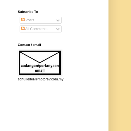
Subscribe To
Posts
All Comments
Contact / email
schulleiter@motorev.com.my