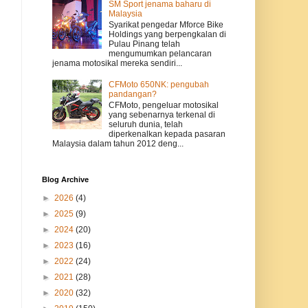
SM Sport jenama baharu di
Malaysia
Syarikat pengedar Mforce Bike
Holdings yang berpengkalan di
Pulau Pinang telah
mengumumkan pelancaran
jenama motosikal mereka sendiri...
CFMoto 650NK: pengubah
pandangan?
CFMoto, pengeluar motosikal
yang sebenarnya terkenal di
seluruh dunia, telah
diperkenalkan kepada pasaran
Malaysia dalam tahun 2012 deng...
Blog Archive
►
2026
(4)
►
2025
(9)
►
2024
(20)
►
2023
(16)
►
2022
(24)
►
2021
(28)
►
2020
(32)