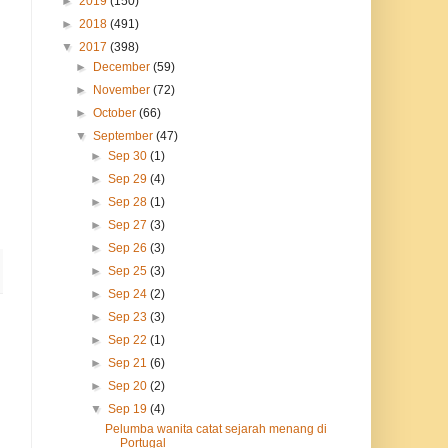
►
2019
(150)
►
2018
(491)
▼
2017
(398)
►
December
(59)
►
November
(72)
►
October
(66)
▼
September
(47)
►
Sep 30
(1)
►
Sep 29
(4)
►
Sep 28
(1)
►
Sep 27
(3)
►
Sep 26
(3)
►
Sep 25
(3)
►
Sep 24
(2)
►
Sep 23
(3)
►
Sep 22
(1)
►
Sep 21
(6)
►
Sep 20
(2)
▼
Sep 19
(4)
Pelumba wanita catat sejarah menang di
Portugal