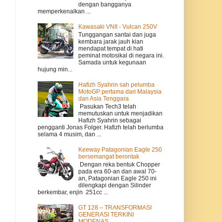
dengan bangganya
memperkenalkan ...
Kawasaki VNII - Vulcan 250V
Tunggangan santai dan juga
kembara jarak jauh kian
mendapat tempat di hati
peminat motosikal di negara ini.
Samada untuk kegunaan
hujung min...
Hafizh Syahrin sah pelumba
MotoGP pertama dari Malaysia
dan Asia Tenggara
Pasukan Tech3 telah
memutuskan untuk menjadikan
Hafizh Syahrin sebagai
pengganti Jonas Folger. Hafizh telah berlumba
selama 4 musim, dan ...
Keeway Patagonian Eagle 250
bersemangat berontak
Dengan reka bentuk Chopper
pada era 60-an dan awal 70-
an, Patagonian Eagle 250 ini
dilengkapi dengan Silinder
berkembar, enjin 251cc ...
GT 128 – TRANSFORMASI
GENERASI TERKINI
MODENAS