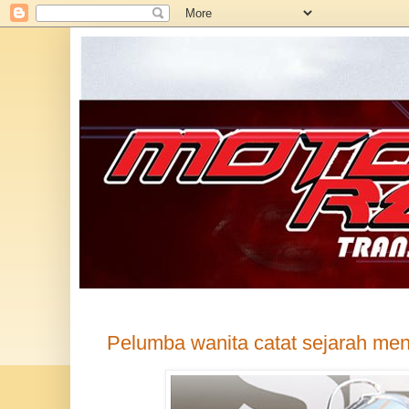
Pelumba wanita catat sejarah men