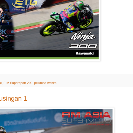
ve
,
FIM Supersport 200
,
pelumba wanita
usingan 1