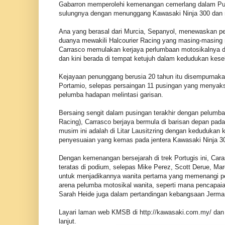
Gabarron memperolehi kemenangan cemerlang dalam Pu
sulungnya dengan menunggang Kawasaki Ninja 300 dan 
Ana yang berasal dari Murcia, Sepanyol, menewaskan pe
duanya mewakili Halcourier Racing yang masing-masin
Carrasco memulakan kerjaya perlumbaan motosikalnya d
dan kini berada di tempat ketujuh dalam kedudukan kese
Kejayaan penunggang berusia 20 tahun itu disempurnakan 
Portamio, selepas persaingan 11 pusingan yang menyak
pelumba hadapan melintasi garisan.
Bersaing sengit dalam pusingan terakhir dengan pelumba
Racing), Carrasco berjaya bermula di barisan depan pada 
musim ini adalah di Litar Lausitzring dengan kedudukan 
penyesuaian yang kemas pada jentera Kawasaki Ninja 3
Dengan kemenangan bersejarah di trek Portugis ini, Car
teratas di podium, selepas Mike Perez, Scott Derue, Mar
untuk menjadikannya wanita pertama yang memenangi perlu
arena pelumba motosikal wanita, seperti mana pencapaia
Sarah Heide juga dalam pertandingan kebangsaan Jerma
Layari laman web KMSB di http://kawasaki.com.my/ da
lanjut.