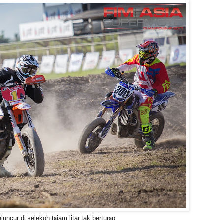
cur di selekoh tajam litar tak berturap