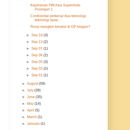
Kejohanan FIM Asia Supermoto
Pusingan 1
Continental perkenal dua teknologi
teknologi tayar...
Rossi mungkin beraksi di GP Aragon?
►
Sep 18
(3)
►
Sep 13
(2)
►
Sep 07
(1)
►
Sep 06
(2)
►
Sep 05
(3)
►
Sep 03
(2)
►
Sep 01
(1)
►
August
(59)
►
July
(39)
►
June
(35)
►
May
(14)
►
April
(5)
►
March
(1)
►
January
(1)