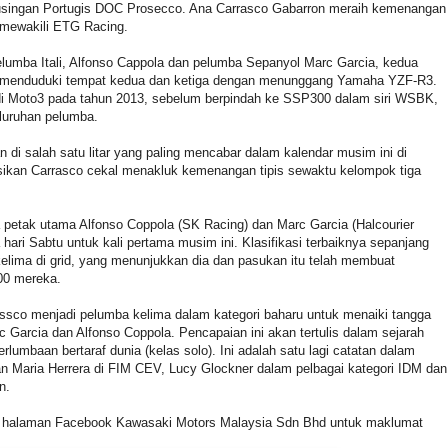
singan Portugis DOC Prosecco. Ana Carrasco Gabarron meraih kemenangan
mewakili ETG Racing.
lumba Itali, Alfonso Cappola dan pelumba Sepanyol Marc Garcia, kedua
g menduduki tempat kedua dan ketiga dengan menunggang Yamaha YZF-R3.
i Moto3 pada tahun 2013, sebelum berpindah ke SSP300 dalam siri WSBK,
luruhan pelumba.
di salah satu litar yang paling mencabar dalam kalendar musim ini di
sikan Carrasco cekal menakluk kemenangan tipis sewaktu kelompok tiga
 petak utama Alfonso Coppola (SK Racing) dan Marc Garcia (Halcourier
hari Sabtu untuk kali pertama musim ini. Klasifikasi terbaiknya sepanjang
kelima di grid, yang menunjukkan dia dan pasukan itu telah membuat
00 mereka.
assco menjadi pelumba kelima dalam kategori baharu untuk menaiki tangga
c Garcia dan Alfonso Coppola. Pencapaian ini akan tertulis dalam sejarah
mbaan bertaraf dunia (kelas solo). Ini adalah satu lagi catatan dalam
n Maria Herrera di FIM CEV, Lucy Glockner dalam pelbagai kategori IDM dan
n.
n halaman Facebook Kawasaki Motors Malaysia Sdn Bhd untuk maklumat