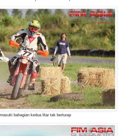
asuki bahagian kedua litar tak berturap