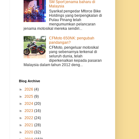
SM Sport jenama baharu di
Malaysia
Syarikat pengedar Mforce Bike
Holdings yang berpengkalan di
Pulau Pinang telah
mengumumkan pelancaran
jenama motosikal mereka sendiri...
CFMoto 650NK: pengubah
pandangan?
CFMoto, pengeluar motosikal
yang sebenarnya terkenal di
seluruh dunia, telah
diperkenalkan kepada pasaran
Malaysia dalam tahun 2012 deng...
Blog Archive
►
2026
(4)
►
2025
(9)
►
2024
(20)
►
2023
(16)
►
2022
(24)
►
2021
(28)
►
2020
(32)