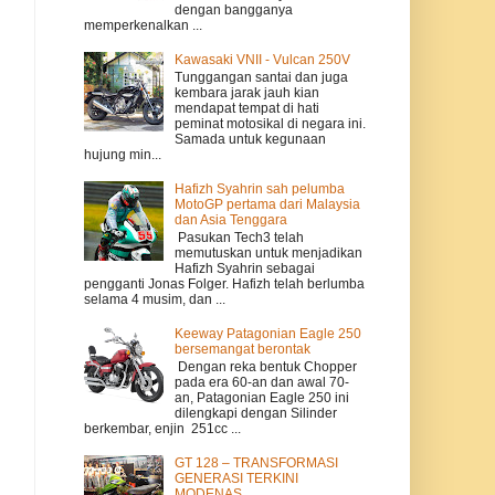
dengan bangganya
memperkenalkan ...
Kawasaki VNII - Vulcan 250V
Tunggangan santai dan juga
kembara jarak jauh kian
mendapat tempat di hati
peminat motosikal di negara ini.
Samada untuk kegunaan
hujung min...
Hafizh Syahrin sah pelumba
MotoGP pertama dari Malaysia
dan Asia Tenggara
Pasukan Tech3 telah
memutuskan untuk menjadikan
Hafizh Syahrin sebagai
pengganti Jonas Folger. Hafizh telah berlumba
selama 4 musim, dan ...
Keeway Patagonian Eagle 250
bersemangat berontak
Dengan reka bentuk Chopper
pada era 60-an dan awal 70-
an, Patagonian Eagle 250 ini
dilengkapi dengan Silinder
berkembar, enjin 251cc ...
GT 128 – TRANSFORMASI
GENERASI TERKINI
MODENAS