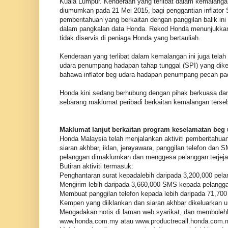
Kuala Lumpur. Kenderaan yang terlibat dalam kemalangan
diumumkan pada 21 Mei 2015, bagi penggantian inflator
pemberitahuan yang berkaitan dengan panggilan balik ini
dalam pangkalan data Honda. Rekod Honda menunjukkan ba
tidak diservis di peniaga Honda yang bertauliah.
Kenderaan yang terlibat dalam kemalangan ini juga telah 
udara penumpang hadapan tahap tunggal (SPI) yang dike
bahawa inflator beg udara hadapan penumpang pecah pad
Honda kini sedang berhubung dengan pihak berkuasa da
sebarang maklumat peribadi berkaitan kemalangan terseb
Maklumat lanjut berkaitan program keselamatan beg 
Honda Malaysia telah menjalankan aktiviti pemberitah
siaran akhbar, iklan, jerayawara, panggilan telefon dan
pelanggan dimaklumkan dan menggesa pelanggan terjeja
Butiran aktiviti termasuk:
Penghantaran surat kepadalebih daripada 3,200,000 pela
Mengirim lebih daripada 3,660,000 SMS kepada pelangga
Membuat panggilan telefon kepada lebih daripada 71,700 
Kempen yang diiklankan dan siaran akhbar dikeluarkan 
Mengadakan notis di laman web syarikat, dan membolehk
www.honda.com.my atau www.productrecall.honda.com.