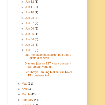
►
Jun 12
(1)
►
Jun 11
(1)
►
Jun 10
(1)
►
Jun 08
(4)
►
Jun 07
(2)
►
Jun 06
(2)
►
Jun 05
(1)
►
Jun 04
(6)
►
Jun 02
(5)
▼
Jun 01
(3)
Lagi kematian melibatkan beg udara
Takata disahkan
Di mana jajaran E37 Kuala Lumpur -
Seremban yang d...
Lebuhraya Tanjung Malim-Slim River
FT1 pertama kut...
►
May
(61)
►
April
(41)
►
March
(42)
►
February
(44)