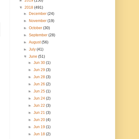
►
2019
(150)
▼
2018
(491)
►
December
(24)
►
November
(19)
►
October
(30)
►
September
(28)
►
August
(56)
►
July
(41)
▼
June
(51)
►
Jun 30
(1)
►
Jun 29
(3)
►
Jun 28
(3)
►
Jun 26
(2)
►
Jun 25
(1)
►
Jun 24
(2)
►
Jun 22
(3)
►
Jun 21
(3)
►
Jun 20
(4)
►
Jun 19
(1)
►
Jun 18
(2)