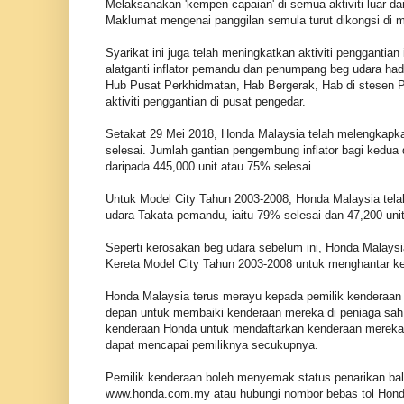
Melaksanakan 'kempen capaian' di semua aktiviti luar d
Maklumat mengenai panggilan semula turut dikongsi di 
Syarikat ini juga telah meningkatkan aktiviti pengganti
alatganti inflator pemandu dan penumpang beg udara ha
Hub Pusat Perkhidmatan, Hab Bergerak, Hab di stesen P
aktiviti penggantian di pusat pengedar.
Setakat 29 Mei 2018, Honda Malaysia telah melengkapkan 
selesai. Jumlah gantian pengembung inflator bagi kedu
daripada 445,000 unit atau 75% selesai.
Untuk Model City Tahun 2003-2008, Honda Malaysia tela
udara Takata pemandu, iaitu 79% selesai dan 47,200 un
Seperti kerosakan beg udara sebelum ini, Honda Malays
Kereta Model City Tahun 2003-2008 untuk menghantar ken
Honda Malaysia terus merayu kepada pemilik kenderaan H
depan untuk membaiki kenderaan mereka di peniaga sah
kenderaan Honda untuk mendaftarkan kenderaan mereka d
dapat mencapai pemiliknya secukupnya.
Pemilik kenderaan boleh menyemak status penarikan bal
www.honda.com.my atau hubungi nombor bebas tol Honda