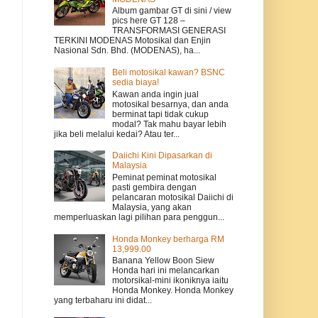
Album gambar GT di sini / view
pics here GT 128 –
TRANSFORMASI GENERASI
TERKINI MODENAS Motosikal dan Enjin
Nasional Sdn. Bhd. (MODENAS), ha...
Beli motosikal kawan? BSNC
sedia biaya!
Kawan anda ingin jual
motosikal besarnya, dan anda
berminat tapi tidak cukup
modal? Tak mahu bayar lebih
jika beli melalui kedai? Atau ter...
Daiichi Kini Dipasarkan di
Malaysia
Peminat peminat motosikal
pasti gembira dengan
pelancaran motosikal Daiichi di
Malaysia, yang akan
memperluaskan lagi pilihan para penggun...
Honda Monkey berharga RM
13,999.00
Banana Yellow Boon Siew
Honda hari ini melancarkan
motorsikal-mini ikoniknya iaitu
Honda Monkey. Honda Monkey
yang terbaharu ini didat...