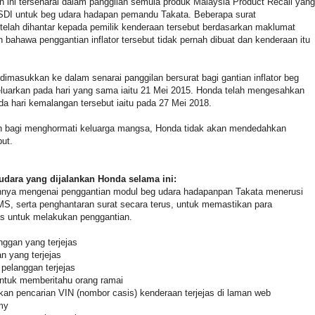
 ini tersenarai dalam panggilan semula produk Malaysia Product Recall yang
 SDI untuk beg udara hadapan pemandu Takata. Beberapa surat
 telah dihantar kepada pemilik kenderaan tersebut berdasarkan maklumat
hawa penggantian inflator tersebut tidak pernah dibuat dan kenderaan itu
dimasukkan ke dalam senarai panggilan bersurat bagi gantian inflator beg
luarkan pada hari yang sama iaitu 21 Mei 2015. Honda telah mengesahkan
a hari kemalangan tersebut iaitu pada 27 Mei 2018.
n bagi menghormati keluarga mangsa, Honda tidak akan mendedahkan
ut.
udara yang dijalankan Honda selama ini:
uannya mengenai penggantian modul beg udara hadapanpan Takata menerusi
 SMS, serta penghantaran surat secara terus, untuk memastikan para
s untuk melakukan penggantian.
nggan yang terjejas
n yang terjejas
pelanggan terjejas
untuk memberitahu orang ramai
an pencarian VIN (nombor casis) kenderaan terjejas di laman web
my