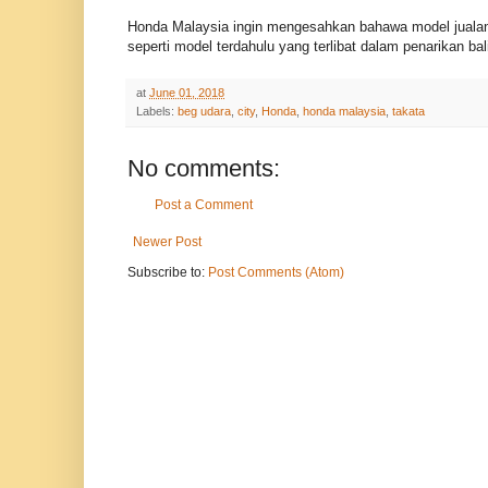
Honda Malaysia ingin mengesahkan bahawa model jualan
seperti model terdahulu yang terlibat dalam penarikan ba
at
June 01, 2018
Labels:
beg udara
,
city
,
Honda
,
honda malaysia
,
takata
No comments:
Post a Comment
Newer Post
Subscribe to:
Post Comments (Atom)