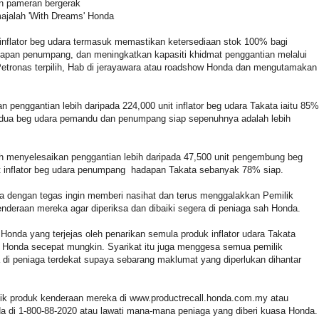
an pameran bergerak
majalah 'With Dreams' Honda
an inflator beg udara termasuk memastikan ketersediaan stok 100% bagi
dapan penumpang, dan meningkatkan kapasiti khidmat penggantian melalui
etronas terpilih, Hab di jerayawara atau roadshow Honda dan mengutamakan
penggantian lebih daripada 224,000 unit inflator beg udara Takata iaitu 85%
a dua beg udara pemandu dan penumpang siap sepenuhnya adalah lebih
h menyelesaikan penggantian lebih daripada 47,500 unit pengembung beg
it inflator beg udara penumpang hadapan Takata sebanyak 78% siap.
ia dengan tegas ingin memberi nasihat dan terus menggalakkan Pemilik
deraan mereka agar diperiksa dan dibaiki segera di peniaga sah Honda.
onda yang terjejas oleh penarikan semula produk inflator udara Takata
 Honda secepat mungkin. Syarikat itu juga menggesa semua pemilik
i peniaga terdekat supaya sebarang maklumat yang diperlukan dihantar
ik produk kenderaan mereka di www.productrecall.honda.com.my atau
 di 1-800-88-2020 atau lawati mana-mana peniaga yang diberi kuasa Honda.