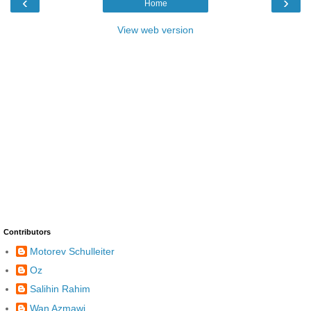
‹
›
Home
View web version
Contributors
Motorev Schulleiter
Oz
Salihin Rahim
Wan Azmawi