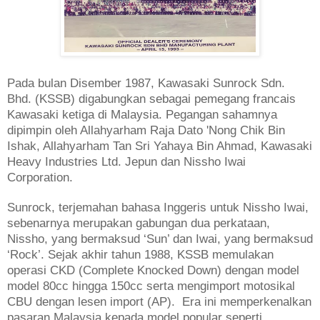
Pada bulan Disember 1987, Kawasaki Sunrock Sdn.
Bhd. (KSSB) digabungkan sebagai pemegang francais
Kawasaki ketiga di Malaysia. Pegangan sahamnya
dipimpin oleh Allahyarham Raja Dato 'Nong Chik Bin
Ishak, Allahyarham Tan Sri Yahaya Bin Ahmad, Kawasaki
Heavy Industries Ltd. Jepun dan Nissho Iwai
Corporation.
Sunrock, terjemahan bahasa Inggeris untuk Nissho Iwai,
sebenarnya merupakan gabungan dua perkataan,
Nissho, yang bermaksud ‘Sun’ dan Iwai, yang bermaksud
‘Rock’. Sejak akhir tahun 1988, KSSB memulakan
operasi CKD (Complete Knocked Down) dengan model
model 80cc hingga 150cc serta mengimport motosikal
CBU dengan lesen import (AP). Era ini memperkenalkan
pasaran Malaysia kepada model popular seperti