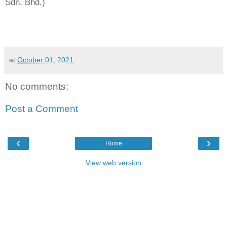
Sdn. Bhd.)
at
October 01, 2021
No comments:
Post a Comment
‹
›
Home
View web version