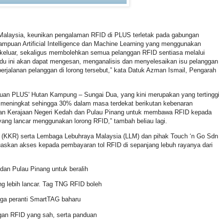
 Malaysia, keunikan pengalaman RFID di PLUS terletak pada gabungan
uan Artificial Intelligence dan Machine Learning yang menggunakan
n keluar, sekaligus membolehkan semua pelanggan RFID sentiasa melalui
du ini akan dapat mengesan, menganalisis dan menyelesaikan isu pelanggan
jalanan pelanggan di lorong tersebut,” kata Datuk Azman Ismail, Pengarah
uan PLUS' Hutan Kampung – Sungai Dua, yang kini merupakan yang tertingg
an meningkat sehingga 30% dalam masa terdekat berikutan kebenaran
ngan Kerajaan Negeri Kedah dan Pulau Pinang untuk membawa RFID kepada
ng lancar menggunakan lorong RFID,” tambah beliau lagi.
a (KKR) serta Lembaga Lebuhraya Malaysia (LLM) dan pihak Touch ‘n Go Sdn
skan akses kepada pembayaran tol RFID di sepanjang lebuh rayanya dari
an Pulau Pinang untuk beralih
g lebih lancar. Tag TNG RFID boleh
arga peranti SmartTAG baharu
gan RFID yang sah, serta panduan