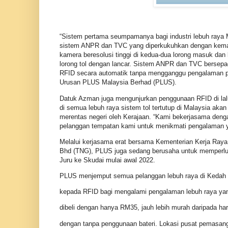
“Sistem pertama seumpamanya bagi industri lebuh raya
sistem ANPR dan TVC yang diperkukuhkan dengan kemamp
kamera beresolusi tinggi di kedua-dua lorong masuk da
lorong tol dengan lancar. Sistem ANPR dan TVC bersepa
RFID secara automatik tanpa mengganggu pengalaman per
Urusan PLUS Malaysia Berhad (PLUS).
Datuk Azman juga mengunjurkan penggunaan RFID di lal
di semua lebuh raya sistem tol tertutup di Malaysia ak
merentas negeri oleh Kerajaan. “Kami bekerjasama de
pelanggan tempatan kami untuk menikmati pengalaman ya
Melalui kerjasama erat bersama Kementerian Kerja Ray
Bhd (TNG), PLUS juga sedang berusaha untuk memperlua
Juru ke Skudai mulai awal 2022.
PLUS menjemput semua pelanggan lebuh raya di Kedah d
kepada RFID bagi mengalami pengalaman lebuh raya yan
dibeli dengan hanya RM35, jauh lebih murah daripada h
dengan tanpa penggunaan bateri. Lokasi pusat pemasan