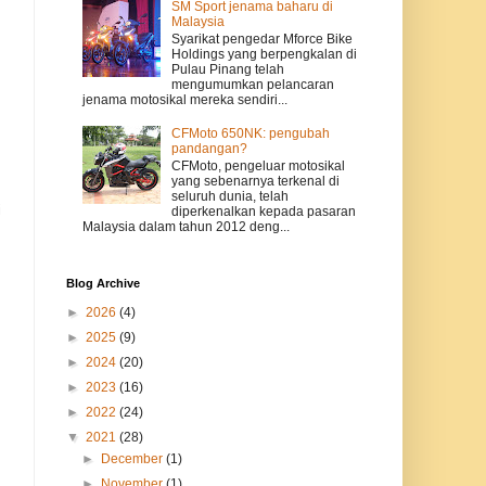
SM Sport jenama baharu di
Malaysia
Syarikat pengedar Mforce Bike
Holdings yang berpengkalan di
Pulau Pinang telah
mengumumkan pelancaran
jenama motosikal mereka sendiri...
CFMoto 650NK: pengubah
pandangan?
CFMoto, pengeluar motosikal
yang sebenarnya terkenal di
seluruh dunia, telah
i
diperkenalkan kepada pasaran
Malaysia dalam tahun 2012 deng...
Blog Archive
►
2026
(4)
►
2025
(9)
►
2024
(20)
►
2023
(16)
►
2022
(24)
▼
2021
(28)
►
December
(1)
►
November
(1)