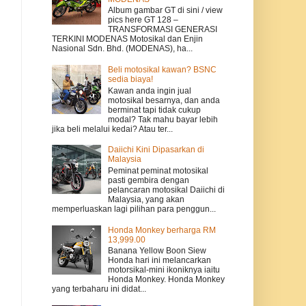
Album gambar GT di sini / view
pics here GT 128 –
TRANSFORMASI GENERASI
TERKINI MODENAS Motosikal dan Enjin
Nasional Sdn. Bhd. (MODENAS), ha...
Beli motosikal kawan? BSNC
sedia biaya!
Kawan anda ingin jual
motosikal besarnya, dan anda
berminat tapi tidak cukup
modal? Tak mahu bayar lebih
jika beli melalui kedai? Atau ter...
Daiichi Kini Dipasarkan di
Malaysia
Peminat peminat motosikal
pasti gembira dengan
pelancaran motosikal Daiichi di
Malaysia, yang akan
memperluaskan lagi pilihan para penggun...
Honda Monkey berharga RM
13,999.00
Banana Yellow Boon Siew
Honda hari ini melancarkan
motorsikal-mini ikoniknya iaitu
Honda Monkey. Honda Monkey
yang terbaharu ini didat...