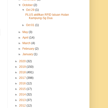
▼
October
(2)
▼
Oct 29
(1)
PLUS aktifkan RFID laluan Hutan
Kampung-Sg Dua
►
Oct 01
(1)
►
May
(3)
►
April
(14)
►
March
(4)
►
February
(2)
►
January
(1)
►
2020
(32)
►
2019
(150)
►
2018
(491)
►
2017
(398)
►
2016
(12)
►
2015
(17)
►
2014
(32)
►
2013
(37)
►
2012
(12)