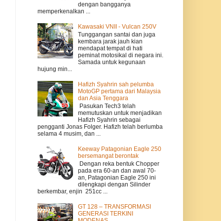
dengan bangganya
memperkenalkan ...
Kawasaki VNII - Vulcan 250V
Tunggangan santai dan juga
kembara jarak jauh kian
mendapat tempat di hati
peminat motosikal di negara ini.
Samada untuk kegunaan
hujung min...
Hafizh Syahrin sah pelumba
MotoGP pertama dari Malaysia
dan Asia Tenggara
Pasukan Tech3 telah
memutuskan untuk menjadikan
Hafizh Syahrin sebagai
pengganti Jonas Folger. Hafizh telah berlumba
selama 4 musim, dan ...
Keeway Patagonian Eagle 250
bersemangat berontak
Dengan reka bentuk Chopper
pada era 60-an dan awal 70-
an, Patagonian Eagle 250 ini
dilengkapi dengan Silinder
berkembar, enjin 251cc ...
GT 128 – TRANSFORMASI
GENERASI TERKINI
MODENAS