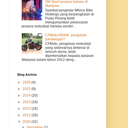
SM Sport jenama baharu di
Malaysia
Syarikat pengedar Mforce Bike
Holdings yang berpengkalan di
Pulau Pinang telah
mengumumkan pelancaran
jenama motosikal mereka sendiri...
CFMoto 650NK: pengubah
pandangan?
CFMoto, pengeluar motosikal
yang sebenarnya terkenal di
seluruh dunia, telah
diperkenalkan kepada pasaran
Malaysia dalam tahun 2012 deng...
Blog Archive
►
2026
(4)
►
2025
(9)
►
2024
(20)
►
2023
(16)
►
2022
(24)
►
2021
(28)
▼
2020
(32)
▼
December
(1)