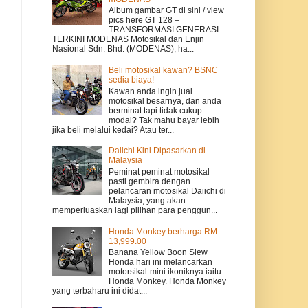
Album gambar GT di sini / view
pics here GT 128 –
TRANSFORMASI GENERASI
TERKINI MODENAS Motosikal dan Enjin
Nasional Sdn. Bhd. (MODENAS), ha...
Beli motosikal kawan? BSNC
sedia biaya!
Kawan anda ingin jual
motosikal besarnya, dan anda
berminat tapi tidak cukup
modal? Tak mahu bayar lebih
jika beli melalui kedai? Atau ter...
Daiichi Kini Dipasarkan di
Malaysia
Peminat peminat motosikal
pasti gembira dengan
pelancaran motosikal Daiichi di
Malaysia, yang akan
memperluaskan lagi pilihan para penggun...
Honda Monkey berharga RM
13,999.00
Banana Yellow Boon Siew
Honda hari ini melancarkan
motorsikal-mini ikoniknya iaitu
Honda Monkey. Honda Monkey
yang terbaharu ini didat...