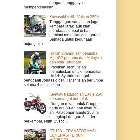
dengan bangganya
memperkenalkan ...
Kawasaki VNII - Vulcan 250V
Tunggangan santai dan juga
kembara jarak jauh kian
mendapat tempat di hati
peminat motosikal di negara ini.
Samada untuk kegunaan
hujung min...
Hafizh Syahrin sah pelumba
MotoGP pertama dari Malaysia
dan Asia Tenggara
Pasukan Tech3 telah
memutuskan untuk menjadikan
Hafizh Syahrin sebagai
pengganti Jonas Folger. Hafizh telah berlumba
selama 4 musim, dan ...
Keeway Patagonian Eagle 250
bersemangat berontak
Dengan reka bentuk Chopper
pada era 60-an dan awal 70-
an, Patagonian Eagle 250 ini
dilengkapi dengan Silinder
berkembar, enjin 251cc ...
GT 128 – TRANSFORMASI
GENERASI TERKINI
MODENAS