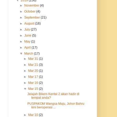
▼
2019
(150)
►
November
(4)
►
October
(4)
►
September
(21)
►
August
(16)
►
July
(27)
►
June
(5)
►
May
(1)
►
April
(17)
▼
March
(17)
►
Mar 31
(1)
►
Mar 21
(3)
►
Mar 20
(1)
►
Mar 17
(1)
►
Mar 16
(2)
▼
Mar 15
(2)
Jelajah Bikers Kental 2 akan hadir di
tempat anda?
PUSPAKOM Wangsa Maju, Johor Bahru
kini beroperasi ...
►
Mar 10
(2)