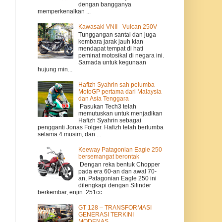
dengan bangganya
memperkenalkan ...
Kawasaki VNII - Vulcan 250V
Tunggangan santai dan juga
kembara jarak jauh kian
mendapat tempat di hati
peminat motosikal di negara ini.
Samada untuk kegunaan
hujung min...
Hafizh Syahrin sah pelumba
MotoGP pertama dari Malaysia
dan Asia Tenggara
Pasukan Tech3 telah
memutuskan untuk menjadikan
Hafizh Syahrin sebagai
pengganti Jonas Folger. Hafizh telah berlumba
selama 4 musim, dan ...
Keeway Patagonian Eagle 250
bersemangat berontak
Dengan reka bentuk Chopper
pada era 60-an dan awal 70-
an, Patagonian Eagle 250 ini
dilengkapi dengan Silinder
berkembar, enjin 251cc ...
GT 128 – TRANSFORMASI
GENERASI TERKINI
MODENAS