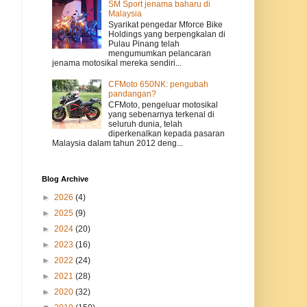
SM Sport jenama baharu di
Malaysia
Syarikat pengedar Mforce Bike
Holdings yang berpengkalan di
Pulau Pinang telah
mengumumkan pelancaran
jenama motosikal mereka sendiri...
CFMoto 650NK: pengubah
pandangan?
CFMoto, pengeluar motosikal
yang sebenarnya terkenal di
seluruh dunia, telah
diperkenalkan kepada pasaran
Malaysia dalam tahun 2012 deng...
Blog Archive
►
2026
(4)
►
2025
(9)
►
2024
(20)
►
2023
(16)
►
2022
(24)
►
2021
(28)
►
2020
(32)