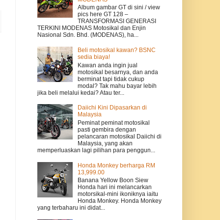
Album gambar GT di sini / view
pics here GT 128 –
TRANSFORMASI GENERASI
TERKINI MODENAS Motosikal dan Enjin
Nasional Sdn. Bhd. (MODENAS), ha...
Beli motosikal kawan? BSNC
sedia biaya!
Kawan anda ingin jual
motosikal besarnya, dan anda
berminat tapi tidak cukup
modal? Tak mahu bayar lebih
jika beli melalui kedai? Atau ter...
Daiichi Kini Dipasarkan di
Malaysia
Peminat peminat motosikal
pasti gembira dengan
pelancaran motosikal Daiichi di
Malaysia, yang akan
memperluaskan lagi pilihan para penggun...
Honda Monkey berharga RM
13,999.00
Banana Yellow Boon Siew
Honda hari ini melancarkan
motorsikal-mini ikoniknya iaitu
Honda Monkey. Honda Monkey
yang terbaharu ini didat...