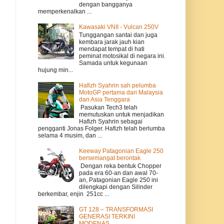
dengan bangganya
memperkenalkan ...
Kawasaki VNII - Vulcan 250V
Tunggangan santai dan juga
kembara jarak jauh kian
mendapat tempat di hati
peminat motosikal di negara ini.
Samada untuk kegunaan
hujung min...
Hafizh Syahrin sah pelumba
MotoGP pertama dari Malaysia
dan Asia Tenggara
Pasukan Tech3 telah
memutuskan untuk menjadikan
Hafizh Syahrin sebagai
pengganti Jonas Folger. Hafizh telah berlumba
selama 4 musim, dan ...
Keeway Patagonian Eagle 250
bersemangat berontak
Dengan reka bentuk Chopper
pada era 60-an dan awal 70-
an, Patagonian Eagle 250 ini
dilengkapi dengan Silinder
berkembar, enjin 251cc ...
GT 128 – TRANSFORMASI
GENERASI TERKINI
MODENAS