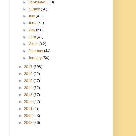
►
September
(28)
►
August
(56)
►
July
(41)
►
June
(51)
►
May
(61)
►
April
(41)
►
March
(42)
►
February
(44)
►
January
(54)
►
2017
(398)
►
2016
(12)
►
2015
(17)
►
2014
(32)
►
2013
(37)
►
2012
(12)
►
2011
(1)
►
2009
(53)
►
2008
(36)