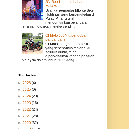
SM Sport jenama baharu di
Malaysia
Syarikat pengedar Mforce Bike
Holdings yang berpengkalan di
Pulau Pinang telah
mengumumkan pelancaran
jenama motosikal mereka sendiri...
CFMoto 650NK: pengubah
pandangan?
CFMoto, pengeluar motosikal
yang sebenarnya terkenal di
seluruh dunia, telah
diperkenalkan kepada pasaran
Malaysia dalam tahun 2012 deng...
Blog Archive
►
2026
(4)
►
2025
(9)
►
2024
(20)
►
2023
(16)
►
2022
(24)
►
2021
(28)
►
2020
(32)