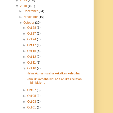
►
2019
(150)
▼
2018
(491)
►
December
(24)
►
November
(19)
▼
October
(30)
►
Oct 28
(6)
►
Oct 27
(1)
►
Oct 24
(3)
►
Oct 17
(1)
►
Oct 15
(4)
►
Oct 12
(2)
►
Oct 11
(2)
▼
Oct 10
(2)
Helmi Azman usaha kekalkan kelebihan
Pemilik Yamaha kini ada aplikasi telefon
bimbit kh...
►
Oct 07
(3)
►
Oct 05
(3)
►
Oct 03
(2)
►
Oct 01
(1)