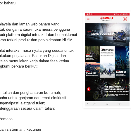
r baharu.
laysia dan laman web baharu yang
entuk dengan antara-muka mesra pengguna
di platform digital interaktif dan bermaklumat
ran terkini produk dan perkhidmatan HLYM.
alat interaksi masa nyata yang sesuai untuk
kukan perjalanan. Pasukan Digital dan
 telah memulakan kerja dalam fasa kedua
kumi perkara berikut:
m talian dan penghantaran ke rumah;
ha untuk ganjaran dan rebat eksklusif;
genalpasti alatganti tulen;
lenggaraan secara dalam talian;
 Yamaha
an sistem anti kecurian