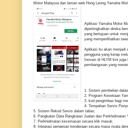
Motor Malaysia dan laman web Hong Leong Yamaha Moto
Aplikasi Yamaha Motor Ma
dipertingkatkan direka b
yang bertujuan untuk menja
yang memperlihatkan tawa
Aplikasi itu akan menjadi 
pengguna yang kerap mela
Inovasi di HLYM kini juga
pembangunan yang merang
1. Sistem pembelian dala
2. Program Kesetiaan Yama
3. kod pengimbas bagi men
4. Tempahan Servis Penye
5. Sistem Rekod Servis dalam talian;
6. Pangkalan Data Rangkaian Jualan dan Perkhidmatan
7. Perkhidmatan kecemasan secara klik masuk;
8. Integrasi pengesan kenderaan secara masa nyata deng