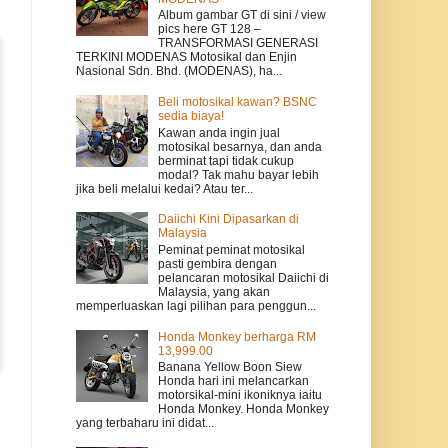
Album gambar GT di sini / view
pics here GT 128 –
TRANSFORMASI GENERASI
TERKINI MODENAS Motosikal dan Enjin
Nasional Sdn. Bhd. (MODENAS), ha...
Beli motosikal kawan? BSNC
sedia biaya!
Kawan anda ingin jual
motosikal besarnya, dan anda
berminat tapi tidak cukup
modal? Tak mahu bayar lebih
jika beli melalui kedai? Atau ter...
Daiichi Kini Dipasarkan di
Malaysia
Peminat peminat motosikal
pasti gembira dengan
pelancaran motosikal Daiichi di
Malaysia, yang akan
memperluaskan lagi pilihan para penggun...
Honda Monkey berharga RM
13,999.00
Banana Yellow Boon Siew
Honda hari ini melancarkan
motorsikal-mini ikoniknya iaitu
Honda Monkey. Honda Monkey
yang terbaharu ini didat...