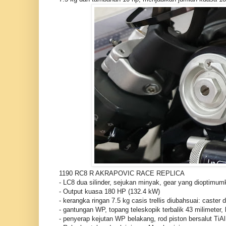
1190 RC8 R AKRAPOVIC RACE REPLICA
- LC8 dua silinder, sejukan minyak, gear yang dioptimum
- Output kuasa 180 HP (132.4 kW)
- kerangka ringan 7.5 kg casis trellis diubahsuai: cast
- gantungan WP, topang teleskopik terbalik 43 milimeter, 
- penyerap kejutan WP belakang, rod piston bersalut TiAl