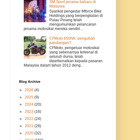
SM Sport jenama baharu di
Malaysia
Syarikat pengedar Mforce Bike
Holdings yang berpengkalan di
Pulau Pinang telah
mengumumkan pelancaran
jenama motosikal mereka sendiri...
CFMoto 650NK: pengubah
pandangan?
CFMoto, pengeluar motosikal
yang sebenarnya terkenal di
seluruh dunia, telah
diperkenalkan kepada pasaran
Malaysia dalam tahun 2012 deng...
Blog Archive
►
2026
(4)
►
2025
(9)
►
2024
(20)
►
2023
(16)
►
2022
(24)
►
2021
(28)
►
2020
(32)