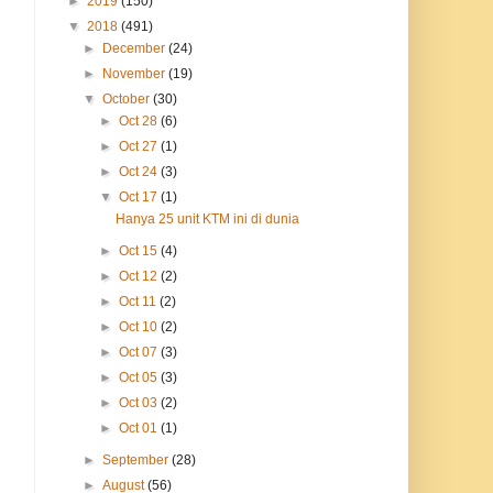
►
2019
(150)
▼
2018
(491)
►
December
(24)
►
November
(19)
▼
October
(30)
►
Oct 28
(6)
►
Oct 27
(1)
►
Oct 24
(3)
▼
Oct 17
(1)
Hanya 25 unit KTM ini di dunia
►
Oct 15
(4)
►
Oct 12
(2)
►
Oct 11
(2)
►
Oct 10
(2)
►
Oct 07
(3)
►
Oct 05
(3)
►
Oct 03
(2)
►
Oct 01
(1)
►
September
(28)
►
August
(56)