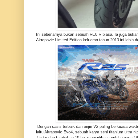
Ini sebenarnya bukan sebuah RC8 R biasa. Ia juga buk
Akrapovic Limited Edition keluaran tahun 2010 ini lebih dar
Dengan casis terbaik dan enjin V2 paling berkuasa waktu
iaitu Akrapovic Evo4, sebuah karya seni titanium ultra 
7.5 kg dan tambahan 10 hp, menjadikan jumlah kuasa 1