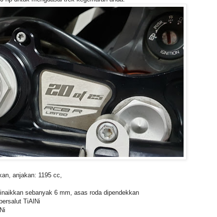
kan, anjakan: 1195 cc,
er dinaikkan sebanyak 6 mm, asas roda dipendekkan
bersalut TiAlNi
Ni