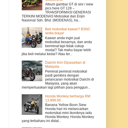
Album gambar GT di sini / view
pics here GT 128 –
TRANSFORMASI GENERASI
TERKINI MODENAS Motosikal dan Enjin
Nasional Sdn. Bhd. (MODENAS), ha...
Beli motosikal kawan? BSNC
sedia biaya!
Kawan anda ingin jual
motosikal besarnya, dan anda
berminat tapi tidak cukup
modal? Tak mahu bayar lebih
jika beli melalui kedai? Atau ter...
Daiichi Kini Dipasarkan di
Malaysia
Peminat peminat motosikal
pasti gembira dengan
pelancaran motosikal Daiichi di
Malaysia, yang akan
memperluaskan lagi pilihan para penggun...
Honda Monkey berharga RM
13,999.00
Banana Yellow Boon Siew
Honda hari ini melancarkan
motorsikal-mini ikoniknya iaitu
Honda Monkey. Honda Monkey
yang terbaharu ini didat...