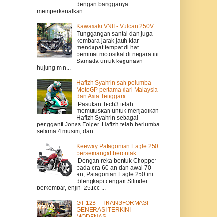
dengan bangganya
memperkenalkan ...
Kawasaki VNII - Vulcan 250V
Tunggangan santai dan juga
kembara jarak jauh kian
mendapat tempat di hati
peminat motosikal di negara ini.
Samada untuk kegunaan
hujung min...
Hafizh Syahrin sah pelumba
MotoGP pertama dari Malaysia
dan Asia Tenggara
Pasukan Tech3 telah
memutuskan untuk menjadikan
Hafizh Syahrin sebagai
pengganti Jonas Folger. Hafizh telah berlumba
selama 4 musim, dan ...
Keeway Patagonian Eagle 250
bersemangat berontak
Dengan reka bentuk Chopper
pada era 60-an dan awal 70-
an, Patagonian Eagle 250 ini
dilengkapi dengan Silinder
berkembar, enjin 251cc ...
GT 128 – TRANSFORMASI
GENERASI TERKINI
MODENAS