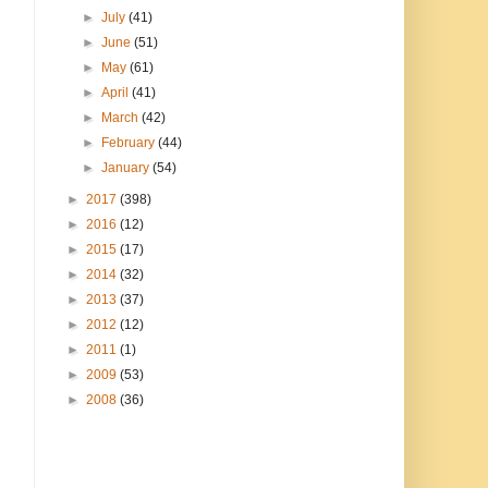
►
July
(41)
►
June
(51)
►
May
(61)
►
April
(41)
►
March
(42)
►
February
(44)
►
January
(54)
►
2017
(398)
►
2016
(12)
►
2015
(17)
►
2014
(32)
►
2013
(37)
►
2012
(12)
►
2011
(1)
►
2009
(53)
►
2008
(36)