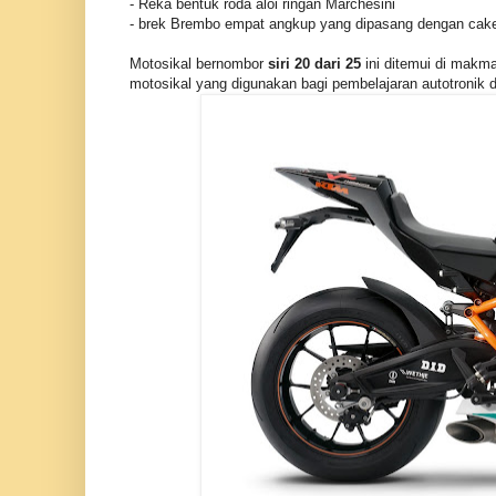
- Reka bentuk roda aloi ringan Marchesini
- brek Brembo empat angkup yang dipasang dengan caker
Motosikal bernombor
siri 20 dari 25
ini ditemui di makm
motosikal yang digunakan bagi pembelajaran autotronik d