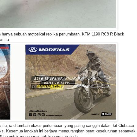
an hanya sebuah motosikal replika perlumbaan. KTM 1190 RC8 R Black
i itu.
 itu, ia ditambah ekzos perlumbaan yang paling canggih dalam kit Clubrace
nipis. Kesemua langkah ini berjaya mengurangkan berat keseluruhan sebanyak
80 hp untuk menguasai trek kegemaran anda.