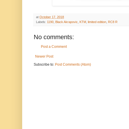
at
October 17, 2018
Labels:
1190
,
Black Akrapovic
,
KTM
,
limited edition
,
RC8 R
No comments:
Post a Comment
Newer Post
Subscribe to:
Post Comments (Atom)