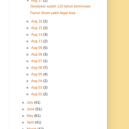
▼
Aug 17
(2)
Goodyear sudah 120 tahun berinovasi
Fazrul Sham yakin tegal bisa
►
Aug 16
(2)
►
Aug 15
(2)
►
Aug 14
(3)
►
Aug 13
(2)
►
Aug 09
(5)
►
Aug 08
(3)
►
Aug 07
(1)
►
Aug 06
(7)
►
Aug 05
(4)
►
Aug 04
(2)
►
Aug 03
(3)
►
Aug 02
(2)
►
July
(41)
►
June
(51)
►
May
(61)
►
April
(41)