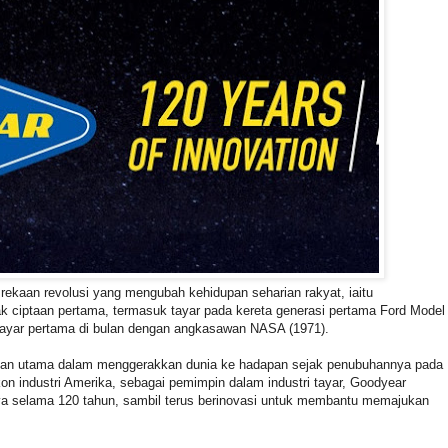
ekaan revolusi yang mengubah kehidupan seharian rakyat, iaitu
k ciptaan pertama, termasuk tayar pada kereta generasi pertama Ford Model
 tayar pertama di bulan dengan angkasawan NASA (1971).
anan utama dalam menggerakkan dunia ke hadapan sejak penubuhannya pada
ikon industri Amerika, sebagai pemimpin dalam industri tayar, Goodyear
a selama 120 tahun, sambil terus berinovasi untuk membantu memajukan