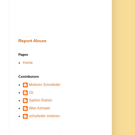
Report Abuse
Pages
Home
Contributors
Motorev Schulleiter
Oz
Salihin Rahim
Wan Azmawi
schulleiter motorev