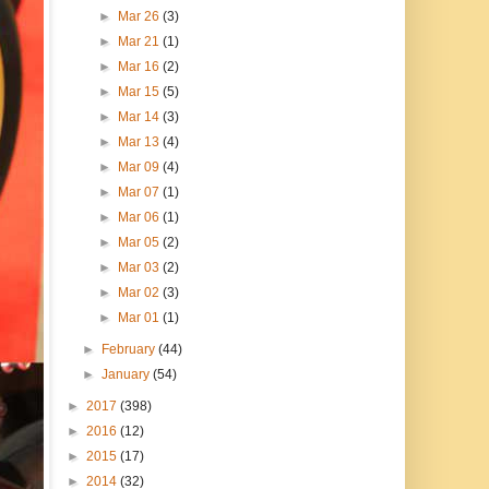
►
Mar 26
(3)
►
Mar 21
(1)
►
Mar 16
(2)
►
Mar 15
(5)
►
Mar 14
(3)
►
Mar 13
(4)
►
Mar 09
(4)
►
Mar 07
(1)
►
Mar 06
(1)
►
Mar 05
(2)
►
Mar 03
(2)
►
Mar 02
(3)
►
Mar 01
(1)
►
February
(44)
►
January
(54)
►
2017
(398)
►
2016
(12)
►
2015
(17)
►
2014
(32)