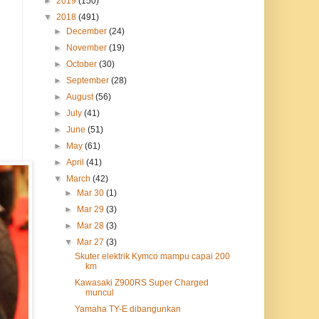
►
2019
(150)
▼
2018
(491)
►
December
(24)
►
November
(19)
►
October
(30)
►
September
(28)
►
August
(56)
►
July
(41)
►
June
(51)
►
May
(61)
►
April
(41)
▼
March
(42)
►
Mar 30
(1)
►
Mar 29
(3)
►
Mar 28
(3)
▼
Mar 27
(3)
Skuter elektrik Kymco mampu capai 200
km
Kawasaki Z900RS Super Charged
muncul
Yamaha TY-E dibangunkan