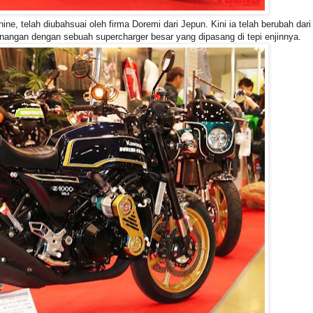
e, telah diubahsuai oleh firma Doremi dari Jepun. Kini ia telah berubah dari
enangan dengan sebuah supercharger besar yang dipasang di tepi enjinnya.