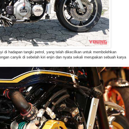
i di hadapan tangki petrol, yang telah dikecilkan untuk membolehkan
gan canyik di sebelah kiri enjin dan nyata sekali merupakan sebuah karya