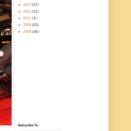
►
2013
(37)
►
2012
(12)
►
2011
(1)
►
2009
(53)
►
2008
(36)
Subscribe To