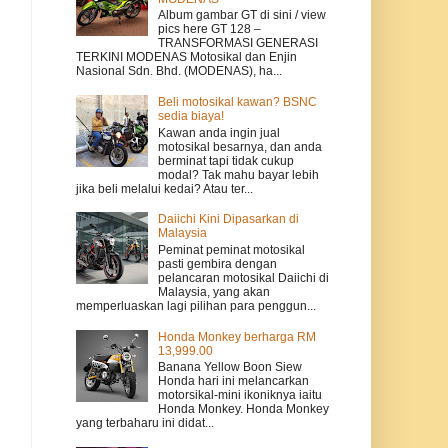
Album gambar GT di sini / view
pics here GT 128 –
TRANSFORMASI GENERASI
TERKINI MODENAS Motosikal dan Enjin
Nasional Sdn. Bhd. (MODENAS), ha...
Beli motosikal kawan? BSNC
sedia biaya!
Kawan anda ingin jual
motosikal besarnya, dan anda
berminat tapi tidak cukup
modal? Tak mahu bayar lebih
jika beli melalui kedai? Atau ter...
Daiichi Kini Dipasarkan di
Malaysia
Peminat peminat motosikal
pasti gembira dengan
pelancaran motosikal Daiichi di
Malaysia, yang akan
memperluaskan lagi pilihan para penggun...
Honda Monkey berharga RM
13,999.00
Banana Yellow Boon Siew
Honda hari ini melancarkan
motorsikal-mini ikoniknya iaitu
Honda Monkey. Honda Monkey
yang terbaharu ini didat...