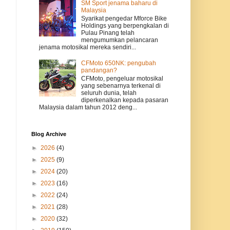
SM Sport jenama baharu di
Malaysia
Syarikat pengedar Mforce Bike
Holdings yang berpengkalan di
Pulau Pinang telah
mengumumkan pelancaran
jenama motosikal mereka sendiri...
CFMoto 650NK: pengubah
pandangan?
CFMoto, pengeluar motosikal
yang sebenarnya terkenal di
seluruh dunia, telah
diperkenalkan kepada pasaran
Malaysia dalam tahun 2012 deng...
Blog Archive
►
2026
(4)
►
2025
(9)
►
2024
(20)
►
2023
(16)
►
2022
(24)
►
2021
(28)
►
2020
(32)