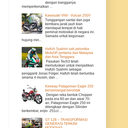
dengan bangganya
memperkenalkan ...
Kawasaki VNII - Vulcan 250V
Tunggangan santai dan juga
kembara jarak jauh kian
mendapat tempat di hati
peminat motosikal di negara ini.
Samada untuk kegunaan
hujung min...
Hafizh Syahrin sah pelumba
MotoGP pertama dari Malaysia
dan Asia Tenggara
Pasukan Tech3 telah
memutuskan untuk menjadikan
Hafizh Syahrin sebagai
pengganti Jonas Folger. Hafizh telah berlumba
selama 4 musim, dan ...
Keeway Patagonian Eagle 250
bersemangat berontak
Dengan reka bentuk Chopper
pada era 60-an dan awal 70-
an, Patagonian Eagle 250 ini
dilengkapi dengan Silinder
berkembar, enjin 251cc ...
GT 128 – TRANSFORMASI
GENERASI TERKINI
MODENAS