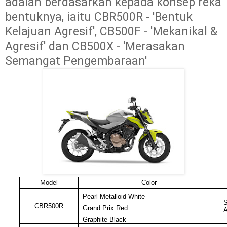
adalah berdasarkan kepada konsep reka 
bentuknya, iaitu CBR500R - 'Bentuk 
Kelajuan Agresif', CB500F - 'Mekanikal & 
Agresif' dan CB500X - 'Merasakan 
Semangat Pengembaraan'
Model
Color
Pearl Metalloid White
S
CBR500R
Grand Prix Red
Graphite Black