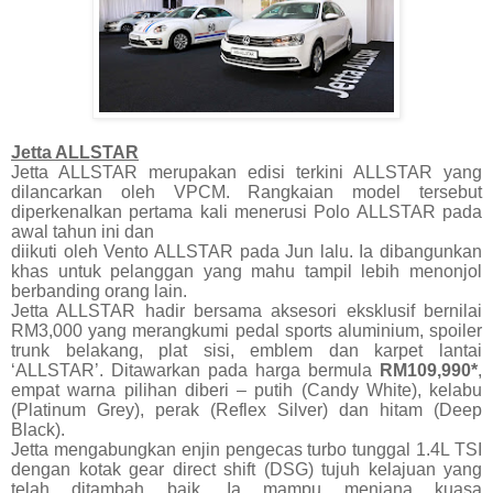
Jetta ALLSTAR
Jetta ALLSTAR merupakan edisi terkini ALLSTAR yang
dilancarkan oleh VPCM. Rangkaian model tersebut
diperkenalkan pertama kali menerusi Polo ALLSTAR pada
awal tahun ini dan
diikuti oleh Vento ALLSTAR pada Jun lalu. Ia dibangunkan
khas untuk pelanggan yang mahu tampil lebih menonjol
berbanding orang lain.
Jetta ALLSTAR hadir bersama aksesori eksklusif bernilai
RM3,000 yang merangkumi pedal sports aluminium, spoiler
trunk belakang, plat sisi, emblem dan karpet lantai
‘ALLSTAR’. Ditawarkan pada harga bermula
RM109,990*
,
empat warna pilihan diberi – putih (Candy White), kelabu
(Platinum Grey), perak (Reflex Silver) dan hitam (Deep
Black).
Jetta mengabungkan enjin pengecas turbo tunggal 1.4L TSI
dengan kotak gear direct shift (DSG) tujuh kelajuan yang
telah ditambah baik. Ia mampu menjana kuasa