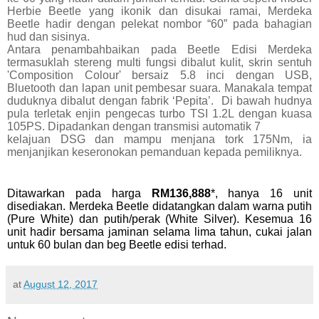
Herbie Beetle yang ikonik dan disukai ramai, Merdeka
Beetle hadir dengan pelekat nombor “60” pada bahagian
hud dan sisinya.
Antara penambahbaikan pada Beetle Edisi Merdeka
termasuklah stereng multi fungsi dibalut kulit, skrin sentuh
'Composition Colour' bersaiz 5.8 inci dengan USB,
Bluetooth dan lapan unit pembesar suara. Manakala tempat
duduknya dibalut dengan fabrik ‘Pepita’. Di bawah hudnya
pula terletak enjin pengecas turbo TSI 1.2L dengan kuasa
105PS. Dipadankan dengan transmisi automatik 7
kelajuan DSG dan mampu menjana tork 175Nm, ia
menjanjikan keseronokan pemanduan kepada pemiliknya.
Ditawarkan pada harga
RM136,888
*, hanya 16 unit
disediakan. Merdeka Beetle didatangkan dalam warna putih
(Pure White) dan putih/perak (White Silver). Kesemua 16
unit hadir bersama jaminan selama lima tahun, cukai jalan
untuk 60 bulan dan beg Beetle edisi terhad.
at
August 12, 2017