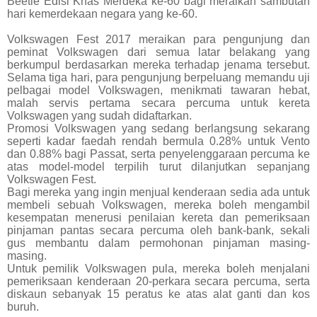
Beetle Edisi Khas Merdeka ke-60 bagi meraikan sambutan
hari kemerdekaan negara yang ke-60.
Volkswagen Fest 2017 meraikan para pengunjung dan
peminat Volkswagen dari semua latar belakang yang
berkumpul berdasarkan mereka terhadap jenama tersebut.
Selama tiga hari, para pengunjung berpeluang memandu uji
pelbagai model Volkswagen, menikmati tawaran hebat,
malah servis pertama secara percuma untuk kereta
Volkswagen yang sudah didaftarkan.
Promosi Volkswagen yang sedang berlangsung sekarang
seperti kadar faedah rendah bermula 0.28% untuk Vento
dan 0.88% bagi Passat, serta penyelenggaraan percuma ke
atas model-model terpilih turut dilanjutkan sepanjang
Volkswagen Fest.
Bagi mereka yang ingin menjual kenderaan sedia ada untuk
membeli sebuah Volkswagen, mereka boleh mengambil
kesempatan menerusi penilaian kereta dan pemeriksaan
pinjaman pantas secara percuma oleh bank-bank, sekali
gus membantu dalam permohonan pinjaman masing-
masing.
Untuk pemilik Volkswagen pula, mereka boleh menjalani
pemeriksaan kenderaan 20-perkara secara percuma, serta
diskaun sebanyak 15 peratus ke atas alat ganti dan kos
buruh.