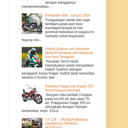
dengan bangganya
memperkenalkan ...
Kawasaki VNII - Vulcan 250V
Tunggangan santai dan juga
kembara jarak jauh kian
mendapat tempat di hati
peminat motosikal di negara ini.
Samada untuk kegunaan
hujung min...
Hafizh Syahrin sah pelumba
MotoGP pertama dari Malaysia
dan Asia Tenggara
Pasukan Tech3 telah
memutuskan untuk menjadikan
Hafizh Syahrin sebagai
pengganti Jonas Folger. Hafizh telah berlumba
selama 4 musim, dan ...
Keeway Patagonian Eagle 250
bersemangat berontak
Dengan reka bentuk Chopper
pada era 60-an dan awal 70-
an, Patagonian Eagle 250 ini
dilengkapi dengan Silinder
berkembar, enjin 251cc ...
GT 128 – TRANSFORMASI
GENERASI TERKINI
MODENAS