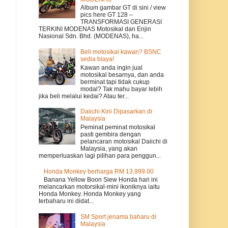
Album gambar GT di sini / view
pics here GT 128 –
TRANSFORMASI GENERASI
TERKINI MODENAS Motosikal dan Enjin
Nasional Sdn. Bhd. (MODENAS), ha...
Beli motosikal kawan? BSNC
sedia biaya!
Kawan anda ingin jual
motosikal besarnya, dan anda
berminat tapi tidak cukup
modal? Tak mahu bayar lebih
jika beli melalui kedai? Atau ter...
Daiichi Kini Dipasarkan di
Malaysia
Peminat peminat motosikal
pasti gembira dengan
pelancaran motosikal Daiichi di
Malaysia, yang akan
memperluaskan lagi pilihan para penggun...
Honda Monkey berharga RM 13,999.00
Banana Yellow Boon Siew Honda hari ini
melancarkan motorsikal-mini ikoniknya iaitu
Honda Monkey. Honda Monkey yang
terbaharu ini didat...
SM Sport jenama baharu di
Malaysia