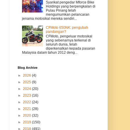
Syarikat pengedar Mforce Bike
Holdings yang berpengkalan di
Pulau Pinang telah
mengumumkan pelancaran
jenama motosikal mereka sendiri...
CFMoto 650NK: pengubah
pandangan?
CFMoto, pengeluar motosikal
yang sebenarnya terkenal di
seluruh dunia, telah
diperkenalkan kepada pasaran
Malaysia dalam tahun 2012 deng...
Blog Archive
►
2026
(4)
►
2025
(9)
►
2024
(20)
►
2023
(16)
►
2022
(24)
►
2021
(28)
►
2020
(32)
►
2019
(150)
►
2018
(491)