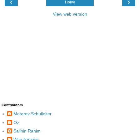
‹
›
Home
View web version
Contributors
Motorev Schulleiter
Oz
Salihin Rahim
Wan Azmawi