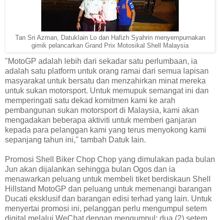
Tan Sri Azman, DatukIain Lo dan Hafizh Syahrin menyempurnakan
gimik pelancarkan Grand Prix Motosikal Shell Malaysia
"MotoGP adalah lebih dari sekadar satu perlumbaan, ia
adalah satu platform untuk orang ramai dari semua lapisan
masyarakat untuk bersatu dan menzahirkan minat mereka
untuk sukan motorsport. Untuk memupuk semangat ini dan
memperingati satu dekad komitmen kami ke arah
pembangunan sukan motorsport di Malaysia, kami akan
mengadakan beberapa aktiviti untuk memberi ganjaran
kepada para pelanggan kami yang terus menyokong kami
sepanjang tahun ini," tambah Datuk Iain.
Promosi Shell Biker Chop Chop yang dimulakan pada bulan
Jun akan dijalankan sehingga bulan Ogos dan ia
menawarkan peluang untuk membeli tiket berdiskaun Shell
Hillstand MotoGP dan peluang untuk memenangi barangan
Ducati eksklusif dan barangan edisi terhad yang lain. Untuk
menyertai promosi ini, pelanggan perlu mengumpul setem
digital melalui WeChat dengan mengumpul: dua (2) setem