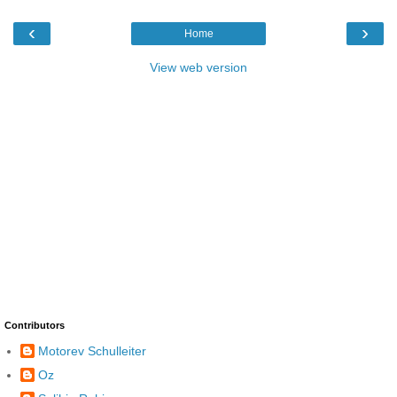
‹
›
Home
View web version
Contributors
Motorev Schulleiter
Oz