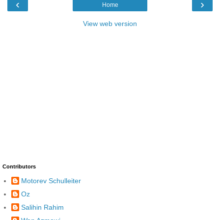
‹
›
Home
View web version
Contributors
Motorev Schulleiter
Oz
Salihin Rahim