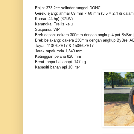
Enjin: 373,2cc selinder tunggal DOHC
Gerek/lejang: ahmar 89 mm × 60 mm (3.5 × 2.4 di dalam
Kuasa: 44 hp) (32kW)
Kerangka: Trellis keluli
Suspensi: WP
Brek depan: cakera 300mm dengan angkup 4-pot ByBre j
Brek belakang: cakera 230mm dengan angkup ByBre, A
Tayar: 110/70ZR17 & 150/60ZR17
Jarak tapak roda 1,340 mm
Ketinggian pelana 820 mm
Berat tanpa bahanapi: 147 kg
Kapasiti bahan api 10 liter