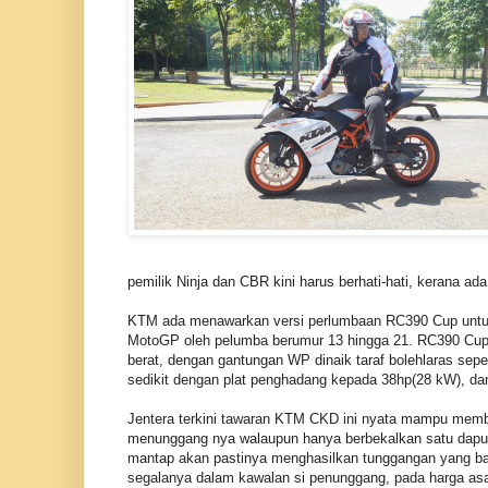
pemilik Ninja dan CBR kini harus berhati-hati, kerana ad
KTM ada menawarkan versi perlumbaan RC390 Cup untuk
MotoGP oleh pelumba berumur 13 hingga 21. RC390 Cup 
berat, dengan gantungan WP dinaik taraf bolehlaras se
sedikit dengan plat penghadang kepada 38hp(28 kW), d
Jentera terkini tawaran KTM CKD ini nyata mampu memb
menunggang nya walaupun hanya berbekalkan satu dapur
mantap akan pastinya menghasilkan tunggangan yang ba
segalanya dalam kawalan si penunggang, pada harga a