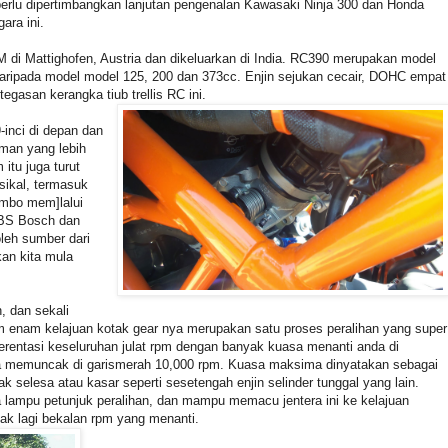
erlu dipertimbangkan lanjutan pengenalan Kawasaki Ninja 300 dan Honda
ra ini.
M di Mattighofen, Austria dan dikeluarkan di India. RC390 merupakan model
i daripada model model 125, 200 dan 373cc. Enjin sejukan cecair, DOHC empat
egasan kerangka tiub trellis RC ini.
-inci di depan dan
aman yang lebih
tu juga turut
sikal, termasuk
embo mem]lalui
 ABS Bosch dan
leh sumber dari
kan kita mula
, dan sekali
m enam kelajuan kotak gear nya merupakan satu proses peralihan yang super
rentasi keseluruhan julat rpm dengan banyak kuasa menanti anda di
gga memuncak di garismerah 10,000 rpm. Kuasa maksima dinyatakan sebagai
k selesa atau kasar seperti sesetengah enjin selinder tunggal yang lain.
lampu petunjuk peralihan, dan mampu memacu jentera ini ke kelajuan
k lagi bekalan rpm yang menanti.