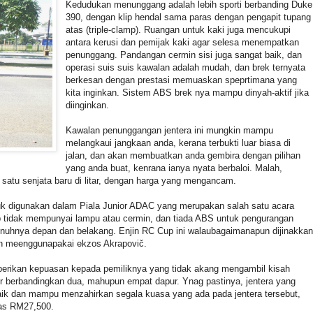
Kedudukan menunggang adalah lebih sporti berbanding Duke
390, dengan klip hendal sama paras dengan pengapit tupang
atas (triple-clamp). Ruangan untuk kaki juga mencukupi
antara kerusi dan pemijak kaki agar selesa menempatkan
penunggang. Pandangan cermin sisi juga sangat baik, dan
operasi suis suis kawalan adalah mudah, dan brek ternyata
berkesan dengan prestasi memuaskan speprtimana yang
kita inginkan. Sistem ABS brek nya mampu dinyah-aktif jika
diinginkan.
Kawalan penunggangan jentera ini mungkin mampu
melangkaui jangkaan anda, kerana terbukti luar biasa di
jalan, dan akan membuatkan anda gembira dengan pilihan
yang anda buat, kenrana ianya nyata berbaloi. Malah,
a satu senjata baru di litar, dengan harga yang mengancam.
 digunakan dalam Piala Junior ADAC yang merupakan salah satu acara
tidak mempunyai lampu atau cermin, dan tiada ABS untuk pengurangan
penuhnya depan dan belakang. Enjin RC Cup ini walaubagaimanapun dijinakkan
an meenggunapakai ekzos Akrapovič.
erikan kepuasan kepada pemiliknya yang tidak akang mengambil kisah
 berbandingkan dua, mahupun empat dapur. Ynag pastinya, jentera yang
ik dan mampu menzahirkan segala kuasa yang ada pada jentera tersebut,
sas RM27,500.