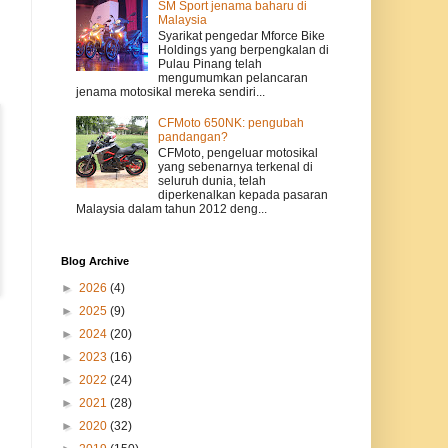
SM Sport jenama baharu di
Malaysia
Syarikat pengedar Mforce Bike
Holdings yang berpengkalan di
Pulau Pinang telah
mengumumkan pelancaran
jenama motosikal mereka sendiri...
CFMoto 650NK: pengubah
pandangan?
CFMoto, pengeluar motosikal
yang sebenarnya terkenal di
seluruh dunia, telah
diperkenalkan kepada pasaran
Malaysia dalam tahun 2012 deng...
Blog Archive
►
2026
(4)
►
2025
(9)
►
2024
(20)
►
2023
(16)
►
2022
(24)
►
2021
(28)
►
2020
(32)