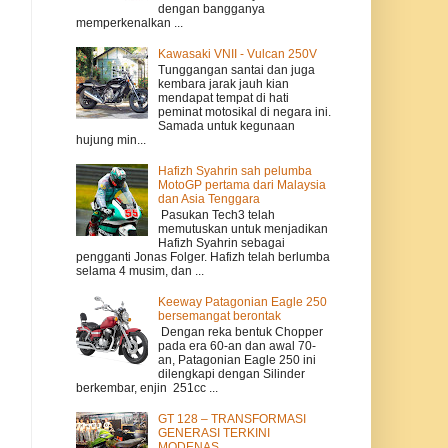
dengan bangganya
memperkenalkan ...
Kawasaki VNII - Vulcan 250V
Tunggangan santai dan juga
kembara jarak jauh kian
mendapat tempat di hati
peminat motosikal di negara ini.
Samada untuk kegunaan
hujung min...
Hafizh Syahrin sah pelumba
MotoGP pertama dari Malaysia
dan Asia Tenggara
Pasukan Tech3 telah
memutuskan untuk menjadikan
Hafizh Syahrin sebagai
pengganti Jonas Folger. Hafizh telah berlumba
selama 4 musim, dan ...
Keeway Patagonian Eagle 250
bersemangat berontak
Dengan reka bentuk Chopper
pada era 60-an dan awal 70-
an, Patagonian Eagle 250 ini
dilengkapi dengan Silinder
berkembar, enjin 251cc ...
GT 128 – TRANSFORMASI
GENERASI TERKINI
MODENAS