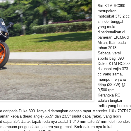
Siri KTM RC390
merupakan
motosikal 373,2 cc
silinder tunggal
yang mula
diperkenalkan di
pameran EICMA di
Milan, Itali pada
tahun 2013.
Sebagai versi
sports bagi 390
Duke, KTM RC390
dikuasai enjin 373
cc yang sama,
mampu menjana
44hp (33 kW) @
9,500 rpm .
Kerangka RC
adalah bingkai
trellis yang berbeza
r daripada Duke 390. Ianya didatangkan dengan tayar Metzeler 110 / 70ZR17
an kepala (head angle) 66.5° dan 23.5° sudut capai(rake), yang lebih
t capai 25°. Jarak tapak roda nya adalah1,340 mm iaitu 27 mm lebih pendek
ampuan pengendalian jentera yang tepat. Brek cakera nya kekal