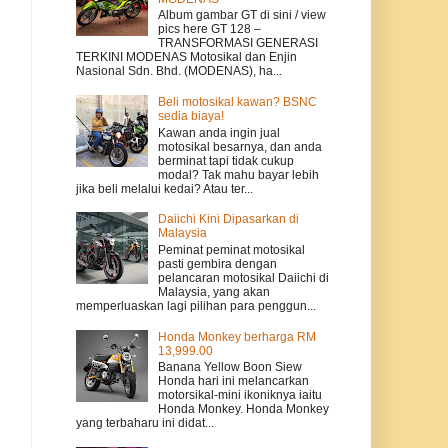
Album gambar GT di sini / view
pics here GT 128 –
TRANSFORMASI GENERASI
TERKINI MODENAS Motosikal dan Enjin
Nasional Sdn. Bhd. (MODENAS), ha...
Beli motosikal kawan? BSNC
sedia biaya!
Kawan anda ingin jual
motosikal besarnya, dan anda
berminat tapi tidak cukup
modal? Tak mahu bayar lebih
jika beli melalui kedai? Atau ter...
Daiichi Kini Dipasarkan di
Malaysia
Peminat peminat motosikal
pasti gembira dengan
pelancaran motosikal Daiichi di
Malaysia, yang akan
memperluaskan lagi pilihan para penggun...
Honda Monkey berharga RM
13,999.00
Banana Yellow Boon Siew
Honda hari ini melancarkan
motorsikal-mini ikoniknya iaitu
Honda Monkey. Honda Monkey
yang terbaharu ini didat...