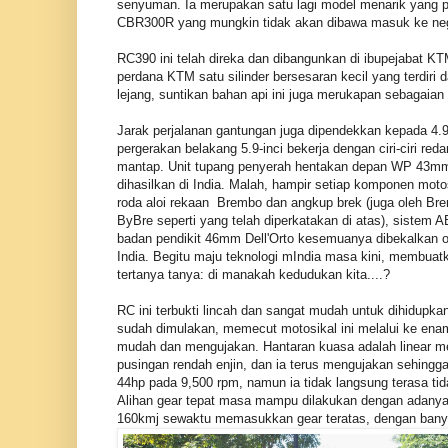
senyuman. Ia merupakan satu lagi model menarik yang p
CBR300R yang mungkin tidak akan dibawa masuk ke nega
RC390 ini telah direka dan dibangunkan di ibupejabat KT
perdana KTM satu silinder bersesaran kecil yang terdir
lejang, suntikan bahan api ini juga merukapan sebagaian t
Jarak perjalanan gantungan juga dipendekkan kepada 4.9
pergerakan belakang 5.9-inci bekerja dengan ciri-ciri red
mantap. Unit tupang penyerah hentakan depan WP 43mm i
dihasilkan di India. Malah, hampir setiap komponen moto
roda aloi rekaan Brembo dan angkup brek (juga oleh Br
ByBre seperti yang telah diperkatakan di atas), sistem
badan pendikit 46mm Dell'Orto kesemuanya dibekalkan o
India. Begitu maju teknologi mIndia masa kini, membuat
tertanya tanya: di manakah kedudukan kita....?
RC ini terbukti lincah dan sangat mudah untuk dihidupkan
sudah dimulakan, memecut motosikal ini melalui ke ena
mudah dan mengujakan. Hantaran kuasa adalah linear me
pusingan rendah enjin, dan ia terus mengujakan sehin
44hp pada 9,500 rpm, namun ia tidak langsung terasa tida
Alihan gear tepat masa mampu dilakukan dengan adanya 
160kmj sewaktu memasukkan gear teratas, dengan banya